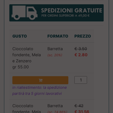
GUSTO
FORMATO
PREZZO
Cioccolato
Barretta
€ 3.50
fondente, Mela
€ 2.80
(sc. 20%)
e Zenzero
gr 55.00
in riallestimento: la spedizione
partirà tra 5 giorni lavorativi
Cioccolato
Barretta
€ 42
fondente, Mela
€ 31.56
(sc. 24.86%)