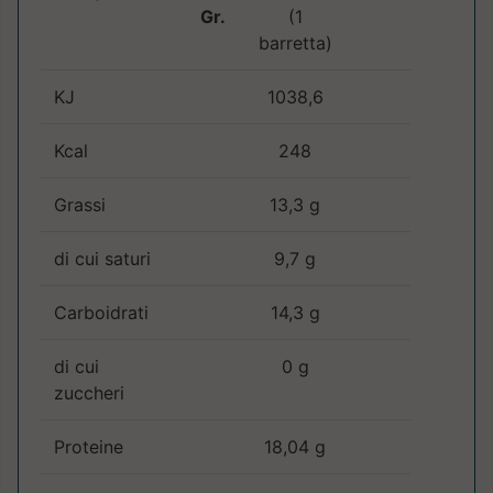
Gr.
(1
barretta)
KJ
1038,6
Kcal
248
Grassi
13,3 g
di cui saturi
9,7 g
Carboidrati
14,3 g
di cui
0 g
zuccheri
Proteine
18,04 g