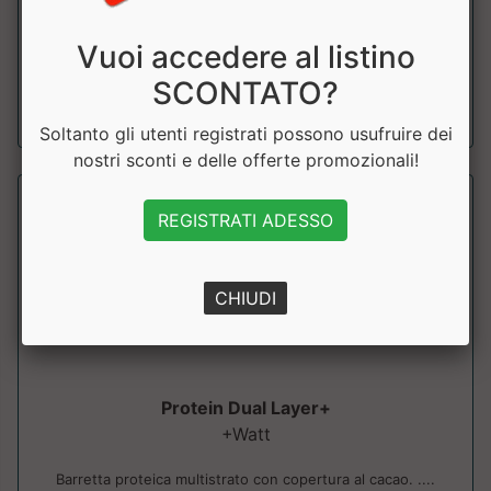
Protein Soft Core &egrave; una barretta proteica che
unisce una cremosa farcitura a un...
Vuoi accedere al listino
SCONTATO?
a partire da € 2.72
sconto 15%
Soltanto gli utenti registrati possono usufruire dei
nostri sconti e delle offerte promozionali!
REGISTRATI ADESSO
CHIUDI
Protein Dual Layer+
+Watt
Barretta proteica multistrato con copertura al cacao. ....