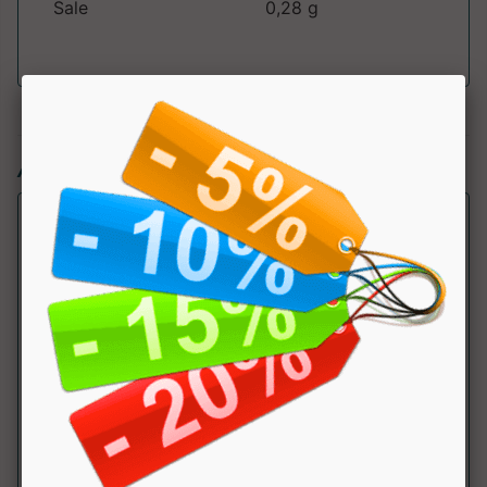
Sale
0,28 g
Articoli simili:
Protein Soft Core
Powerbar