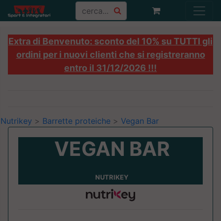
Extra di Benvenuto: sconto del 10% su TUTTI gli
ordini per i nuovi clienti che si registreranno
entro il 31/12/2026 !!!
Nutrikey
>
Barrette proteiche
>
Vegan Bar
VEGAN BAR
NUTRIKEY