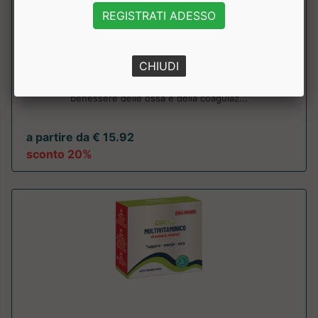
REGISTRATI ADESSO
VITAMINA K2 400 UI
Why Nature
CHIUDI
Integratore alimentare a base di vitamina k2, ber il
benessere delle ossa e della coagulaz...
a partire da € 15.92
sconto 20%