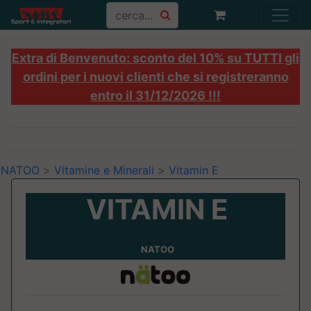
Extra di Benvenuto: sconto del 10% su TUTTI gli
ordini per i nuovi clienti che si registreranno
entro il 31/12/2026 !!!
NATOO
>
Vitamine e Minerali
>
Vitamin E
VITAMIN E
NATOO