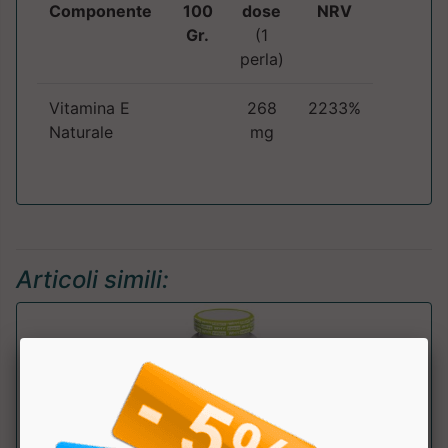
Componente
100
dose
NRV
Gr.
(1
perla)
Vitamina E
268
2233%
Naturale
mg
Articoli simili: