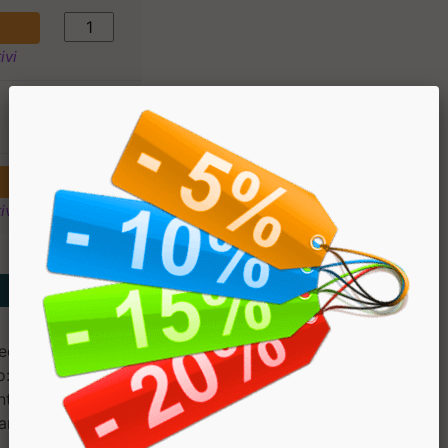
ivi
€ 43.50
€ 36.98
ivi
edulcorante: xilitolo, succo
idrossi-propil-cellulosa,
te: sali di magnesio degli
e antiagglomerante: biossido