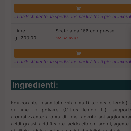
in riallestimento: la spedizione partirà tra 5 giorni lavorat
Lime
Scatola da 168 compresse
gr 200.00
(sc. 14.99%)
in riallestimento: la spedizione partirà tra 5 giorni lavorat
Ingredienti
:
Edulcorante: mannitolo, vitamina D (colecalciferolo), 
di lime in polvere (Citrus lemon L.), supporto: 
aromatizzante: aroma di lime, agente antiagglomeran
acidi grassi, acidificante: acido citrico, aromi, agent
di silicio, edulcorante: glicosidi steviolici da stevia