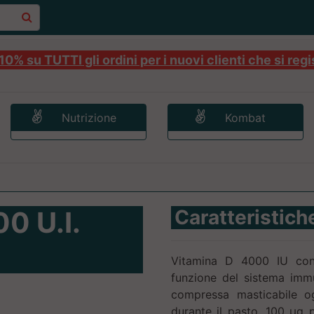
0% su TUTTI gli ordini per i nuovi clienti che si regi
Nutrizione
Kombat
0 U.I.
Caratteristich
Vitamina D 4000 IU cont
funzione del sistema immu
compressa masticabile og
durante il pasto. 100 μg 