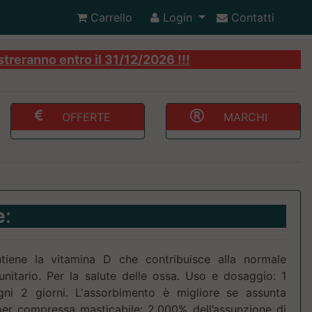
Carrello
Login
Contatti
streranno entro il 31/12/2026 !!!
OFFERTE
MARCHI
e
:
iene la vitamina D che contribuisce alla normale
nitario. Per la salute delle ossa. Uso e dosaggio: 1
ni 2 giorni. L'assorbimento è migliore se assunta
per compressa masticabile: 2.000% dell’assunzione di