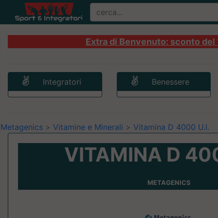
Extra di Benvenuto: sconto del 1
Integratori
Benessere
Metagenics
>
Vitamine e Minerali
>
Vitamina D 4000 U.I.
VITAMINA D 400
METAGENICS