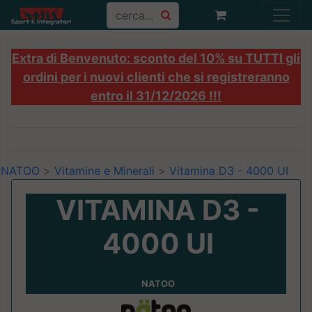
Extra di Benvenuto: sconto del 10% su TUTTI gli
ordini per i nuovi clienti che si registreranno
entro il 31/12/2026 !!!
NATOO
>
Vitamine e Minerali
>
Vitamina D3 - 4000 UI
VITAMINA D3 -
4000 UI
NATOO