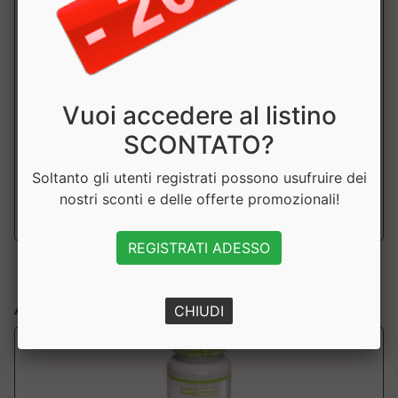
Tabella Nutrizionale
:
Componente
100
dose
NRV
Gr.
(1
Vuoi accedere al listino
perla)
SCONTATO?
Vitamina D3
100mcg
2000%
4000 UI
Soltanto gli utenti registrati possono usufruire dei
nostri sconti e delle offerte promozionali!
REGISTRATI ADESSO
Articoli simili:
CHIUDI