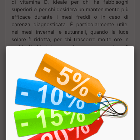
di vitamina D, ideale per chi ha fabbisogni
superiori o per chi desidera un mantenimento più
efficace durante i mesi freddi o in caso di
carenza diagnosticata. È particolarmente utile:
nei mesi invernali e autunnali, quando la luce
solare è ridotta; per chi trascorre molte ore in
ambienti chiusi; in caso di carenza accertata di
vitamina D; per sostenere ossatura, muscoli e
difese immunitarie nei periodi di stress o
stanchezza. Modo d'uso: Assumere una perla al
giorno con acqua. vvertenze e Conservazione:
Non eccedere la dose giornaliera consigliata. Gli
integratori non vanno intesi come sostituto di
una dieta variata, equilibrata e di uno stile di vita
sano. Una dieta variata, equilibrata ed uno stile
di vita sano sono importanti. Tenere fuori della
portata dei bambini di età inferiore ai 3 anni. Da
conservare in luogo fresco e asciutto.