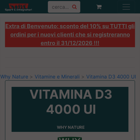
Extra di Benvenuto: sconto del 10% su TUTTI gli
ordini per i nuovi clienti che si registreranno
entro il 31/12/2026 !!!
Why Nature
>
Vitamine e Minerali
>
Vitamina D3 4000 UI
VITAMINA D3
4000 UI
WHY NATURE