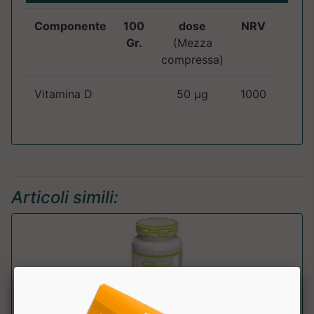
Componente
100
dose
NRV
Gr.
(Mezza
compressa)
Vitamina D
50 µg
1000
Articoli simili: