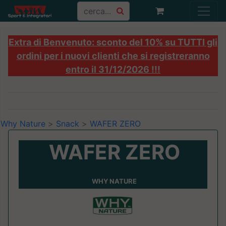
Extra di Benvenuto: sconto del 10% su TUTTI gli
ordini per i nuovi clienti che si registreranno
entro il 31/12/2026 !!!
Why Nature
>
Snack
>
WAFER ZERO
WAFER ZERO
WHY NATURE