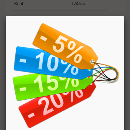
Kcal
174kcal
Grassi
11.2g
di cui saturi
3.2g
Carboidrati
6g
di cui
1.4g
zuccheri
di cui polioli
1.8g
Fibre
3.5g
Proteine
11.2g
Sale
0g