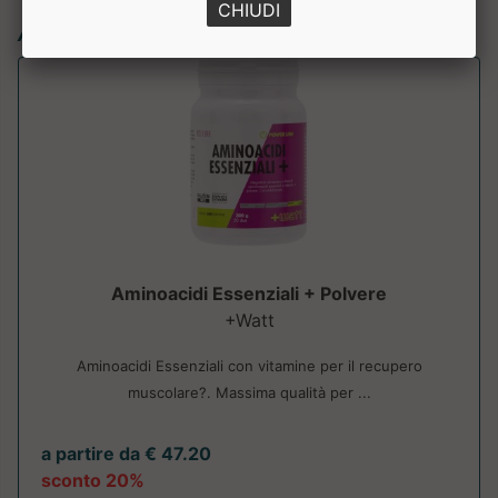
CHIUDI
Articoli simili:
Aminoacidi Essenziali + Polvere
+Watt
Aminoacidi Essenziali con vitamine per il recupero
muscolare?. Massima qualità per ...
a partire da € 47.20
sconto 20%