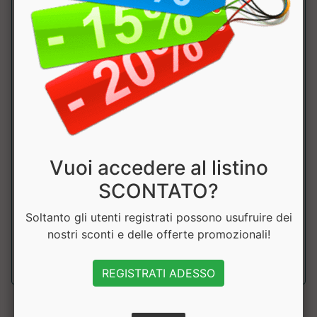
L-Lisina
945mg
L-Valina
700mg
L- Fenilanina
610mg
L- isoleucina
600mg
Vuoi accedere al listino
L-Treonina
560mg
SCONTATO?
L-Metionina
350mg
Soltanto gli utenti registrati possono usufruire dei
L-Triptofano
135mg
nostri sconti e delle offerte promozionali!
REGISTRATI ADESSO