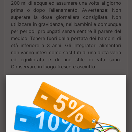
200 ml di acqua ed assumere una volta al giorno
prima o dopo l’allenamento. Avvertenze: Non
superare la dose giornaliera consigliata. Non
utilizzare in gravidanza, nei bambini e comunque
per periodi prolungati senza sentire il parere del
medico. Tenere fuori dalla portata dei bambini di
età inferiore a 3 anni. Gli integratori alimentari
non vanno intesi come sostituti di una dieta varia
ed equilibrata e di uno stile di vita sano.
Conservare in luogo fresco e asciutto.
Tabella Nutrizionale
:
Componente
100
dose
NRV
Gr.
(6.5g (3
misurini))
L-Leucina
1100mg