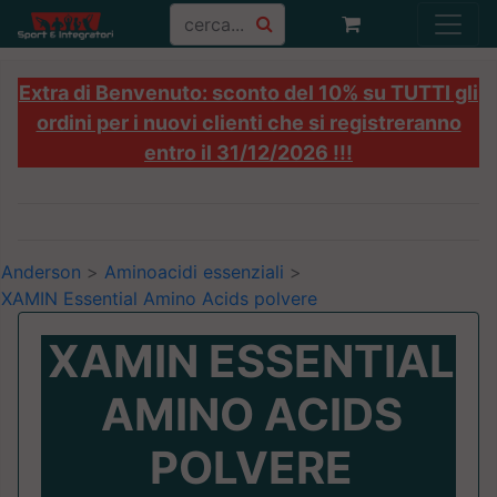
Extra di Benvenuto: sconto del 10% su TUTTI gli
ordini per i nuovi clienti che si registreranno
entro il 31/12/2026 !!!
Anderson
>
Aminoacidi essenziali
>
XAMIN Essential Amino Acids polvere
XAMIN ESSENTIAL
AMINO ACIDS
POLVERE