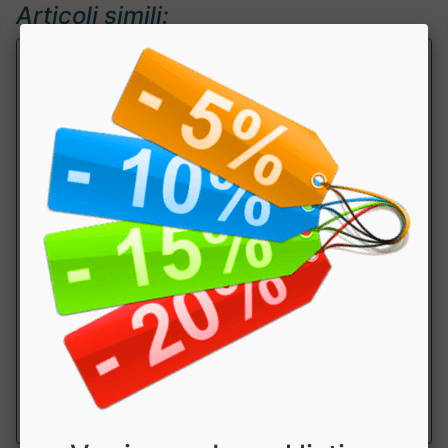
Articoli simili:
Tribulus Terrestris e Zinco
Zoomad Labs
Integratore alimentare di tribulus terrestris e zinco, per il
mantenimento di livelli norm...
a partire da € 14.90