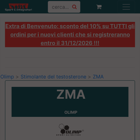
Extra di Benvenuto: sconto del 10% su TUTTI gli
ordini per i nuovi clienti che si registreranno
entro il 31/12/2026 !!!
Olimp
>
Stimolante del testosterone
>
ZMA
ZMA
OLIMP