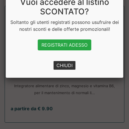
Vuoi accedere al listino
SCONTATO?
Soltanto gli utenti registrati possono usufruire dei
nostri sconti e delle offerte promozionali!
REGISTRATI ADESSO
CHIUDI
ZMB
Zoomad Labs
Integratore alimentare di zinco, magnesio e vitamina B6,
per il mantenimento di normali li...
a partire da € 9.90