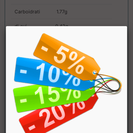
Carboidrati
1.77g
di cui
0.42g
zuccheri
Fibre
2.96g
Proteine s/s
88g
Sale (Na x
0.50g
2.5)
Vitamina B6
3.50mg
50%
Vitamina B2
2.10mg
30%
Vitamina B1
1.65mg
30%