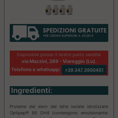
Disponibile presso il nostro punto vendita:
via Mazzini, 289 - Viareggio (Lu).
Telefono e whatsapp:
+39 347 3900401
Ingredienti
:
Proteine del siero del latte isolate idrolizzate
Optipep® 90 DH4 (contengono emulsionante: