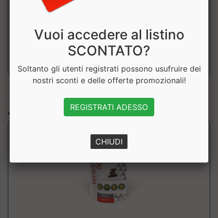
Taurina
2500mg
Vuoi accedere al listino
Enzymix
50mg
SCONTATO?
Soltanto gli utenti registrati possono usufruire dei
nostri sconti e delle offerte promozionali!
REGISTRATI ADESSO
Articoli simili:
CHIUDI