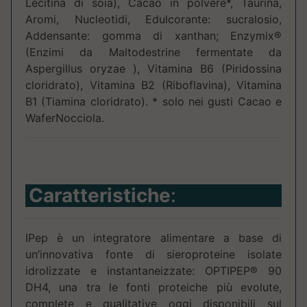
Lecitina di soia), Cacao in polvere*, Taurina,
Aromi, Nucleotidi, Edulcorante: sucralosio,
Addensante: gomma di xanthan; Enzymix®
(Enzimi da Maltodestrine fermentate da
Aspergillus oryzae ), Vitamina B6 (Piridossina
cloridrato), Vitamina B2 (Riboflavina), Vitamina
B1 (Tiamina cloridrato). * solo nei gusti Cacao e
WaferNocciola.
Caratteristiche
:
IPep è un integratore alimentare a base di
un’innovativa fonte di sieroproteine isolate
idrolizzate e instantaneizzate: OPTIPEP® 90
DH4, una tra le fonti proteiche più evolute,
complete e qualitative oggi disponibili sul