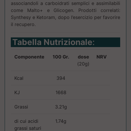
associandoli a carboidrati semplici e assimilabili
come Malto+ e Glicogen. Prodotti correlati:
Synthesy e Ketoram, dopo l’esercizio per favorire
il recupero.
Tabella Nutrizionale
:
Componente
100 Gr.
dose
NRV
(20g)
Kcal
394
KJ
1668
Grassi
3.21g
di cui acidi
1.74g
grassi saturi