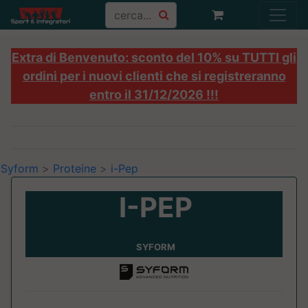
Extra di Benvenuto: sconto del 10% su TUTTI gli
ordini per i nuovi clienti che si registreranno
entro il 31/12/2026 !!!
Syform
>
Proteine
>
i-Pep
I-PEP
SYFORM