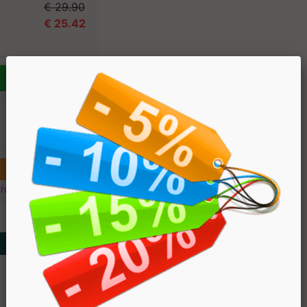
€ 29.90
€ 25.42
€ 49.90
€ 42.42
ivi