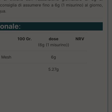
onsiglia di assumere fino a 6g (1 misurino) al giorno,
qua.
ionale
:
100 Gr.
dose
NRV
(6g (1 misurino))
0 Mesh
6g
5.27g