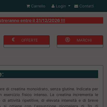
Carrello
Login
Contatti
streranno entro il 31/12/2026 !!!
OFFERTE
MARCHI
e
:
are di creatina monoidrato, senza glutine. Indicata per
n esercizio fisico intenso. La creatina incrementa le
 di attività ripetitive, di elevata intensità e di breve
co si ottiene con l'assunzione giornaliera di 3g di