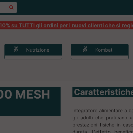
0% su TUTTI gli ordini per i nuovi clienti che si regi
Nutrizione
Kombat
00 MESH
Caratteristich
Integratore alimentare a b
gli adulti che praticano u
prestazioni fisiche in caso
durata. L'effetto benefi