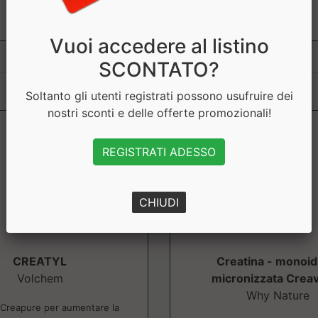
Vuoi accedere al listino
SCONTATO?
Soltanto gli utenti registrati possono usufruire dei
nostri sconti e delle offerte promozionali!
REGISTRATI ADESSO
CHIUDI
CREATYL
Creatina - monoid
Volchem
micronizzata Creavi
Why Nature
 Creapure per aumentare la