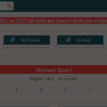
0% su TUTTI gli ordini per i nuovi clienti che si regi
Nutrizione
Kombat
Named Sport
Pagina 1 di 3
(53 prodotti)
1
2
3
»