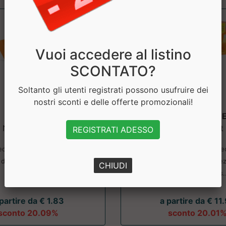
Vuoi accedere al listino
SCONTATO?
Soltanto gli utenti registrati possono usufruire dei
nostri sconti e delle offerte promozionali!
Energybar
ENERGYPRIM
Named Sport
Named Sport
REGISTRATI ADESSO
ecifica per un rapido reintegro
Indicato nei periodi di r
urante l’attivita? sportiva. ...
psicofisico, contro stanchez
CHIUDI
mentale. Prezzo s..
 partire da € 1.83
a partire da € 11
sconto 20.09%
sconto 20.01