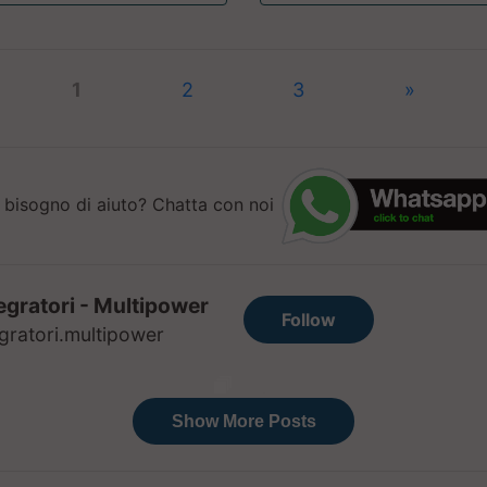
1
2
3
»
 bisogno di aiuto? Chatta con noi