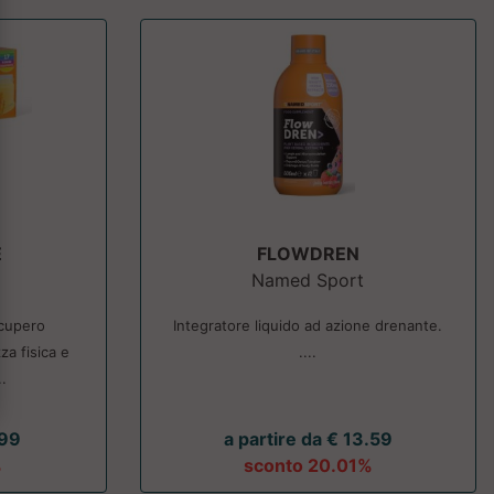
E
FLOWDREN
Named Sport
ecupero
Integratore liquido ad azione drenante.
za fisica e
....
.
.99
a partire da € 13.59
%
sconto 20.01%