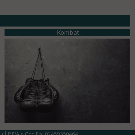
Kombat
Lu) | P.IVA e Cod.Fis. 02459350464