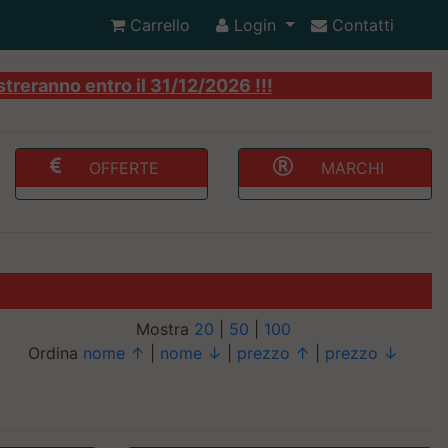
Carrello
Login
Contatti
streranno entro il 31/12/2026 !!!
OFFERTE
MARCHI
Mostra
20
|
50
|
100
Ordina
nome ↑
|
nome ↓
|
prezzo ↑
|
prezzo ↓