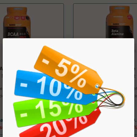
 4:1:1 ExtremePro
Beta-Alanine
Named Sport
Named Sport
 extremePRO è un integratore
Integratore alimentare di Be
idi a catena ramificata con l'
Effetto “tampone” dell’aci
agg...
partire da € 23.99
a partire da € 19
sconto 20.01%
sconto 20.01