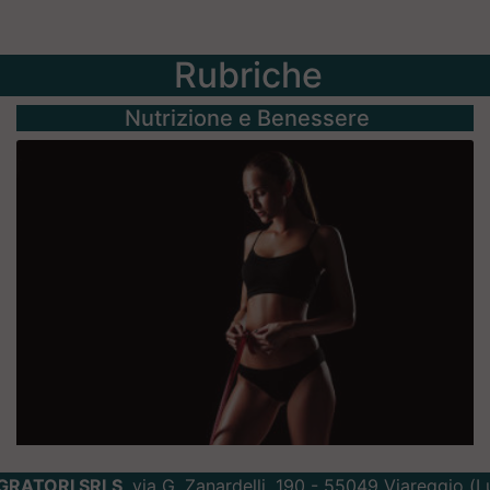
Rubriche
Nutrizione e Benessere
GRATORI SRLS
, via G. Zanardelli, 190 - 55049 Viareggio (