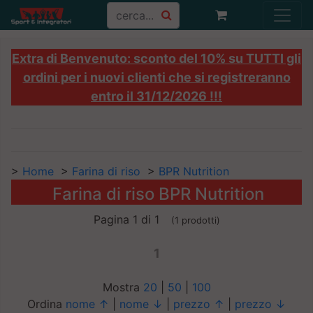
Extra di Benvenuto: sconto del 10% su TUTTI gli
ordini per i nuovi clienti che si registreranno
entro il 31/12/2026 !!!
>
Home
>
Farina di riso
>
BPR Nutrition
Farina di riso BPR Nutrition
Pagina 1 di 1
(1 prodotti)
1
Mostra
20
|
50
|
100
Ordina
nome ↑
|
nome ↓
|
prezzo ↑
|
prezzo ↓