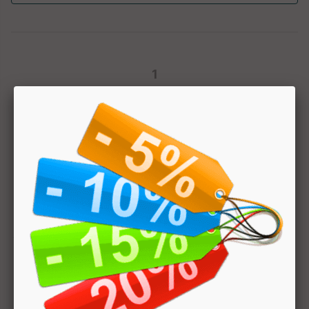
1
Hai bisogno di aiuto? Chatta con noi