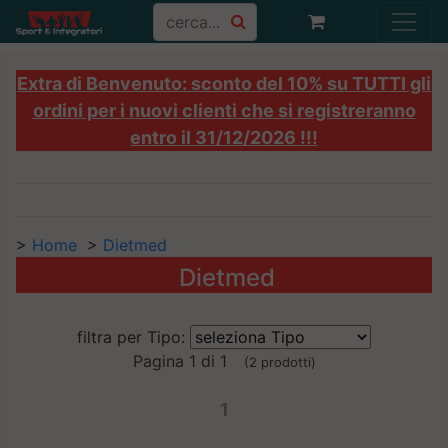
Extra di Benvenuto: sconto del 10% su TUTTI gli
ordini per i nuovi clienti che si registreranno
entro il 31/12/2026 !!!
>
Home
>
Dietmed
Dietmed
filtra per Tipo:
Pagina 1 di 1
(2 prodotti)
1