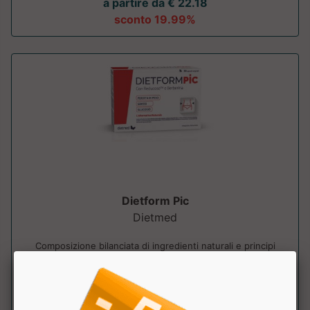
a partire da € 22.18
sconto 19.99%
Dietform Pic
Dietmed
Composizione bilanciata di ingredienti naturali e principi
attivi mirati per il controllo ...
a partire da € 22.32