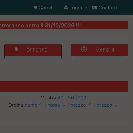
Carrello
Login
Contatti
streranno entro il 31/12/2026 !!!
OFFERTE
MARCHI
Mostra
20
|
50
|
100
Ordina
nome ↑
|
nome ↓
|
prezzo ↑
|
prezzo ↓