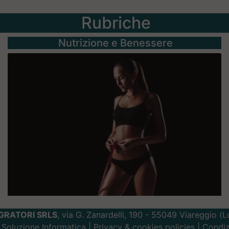
Rubriche
Nutrizione e Benessere
GRATORI SRLS
, via G. Zanardelli, 190 - 55049 Viareggio (
Soluzione Informatica
|
Privacy
&
cookies
policies |
Condiz