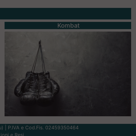
Kombat
Lu) | P.IVA e Cod.Fis. 02459350464
ioni e Resi