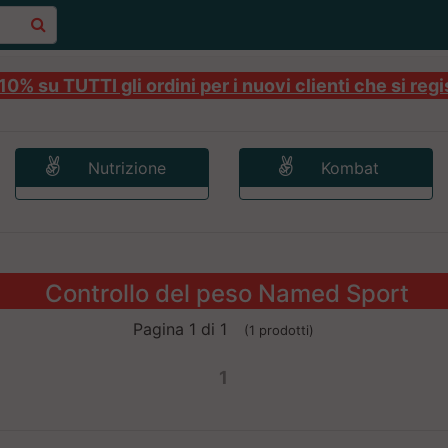
0% su TUTTI gli ordini per i nuovi clienti che si regi
Nutrizione
Kombat
Controllo del peso Named Sport
Pagina 1 di 1
(1 prodotti)
1