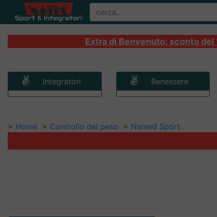
Extra di Benvenuto: sconto del 1
Integratori
Benessere
>
Home
>
Controllo del peso
>
Named Sport