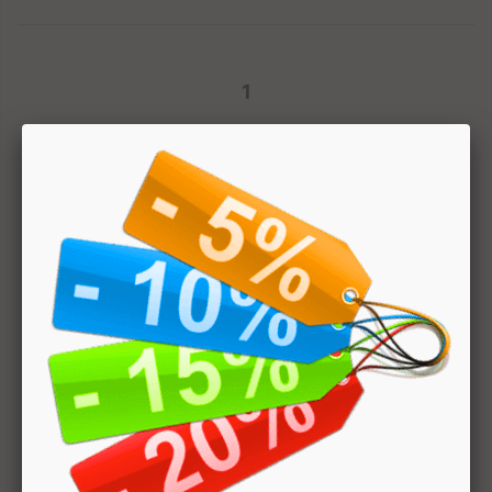
1
Hai bisogno di aiuto? Chatta con noi