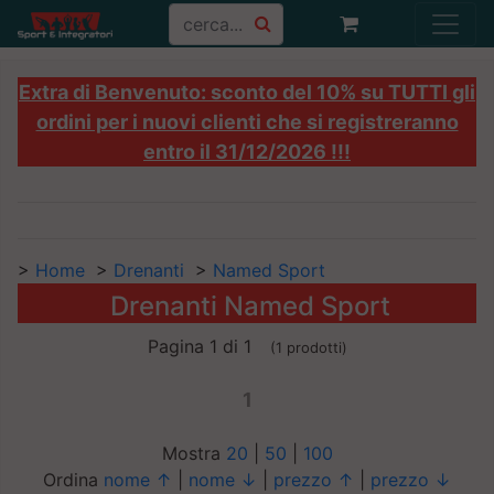
Extra di Benvenuto: sconto del 10% su TUTTI gli
ordini per i nuovi clienti che si registreranno
entro il 31/12/2026 !!!
>
Home
>
Drenanti
>
Named Sport
Drenanti Named Sport
Pagina 1 di 1
(1 prodotti)
1
Mostra
20
|
50
|
100
Ordina
nome ↑
|
nome ↓
|
prezzo ↑
|
prezzo ↓