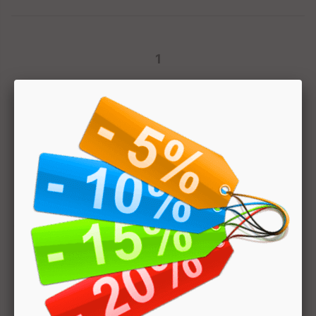
1
Hai bisogno di aiuto? Chatta con noi