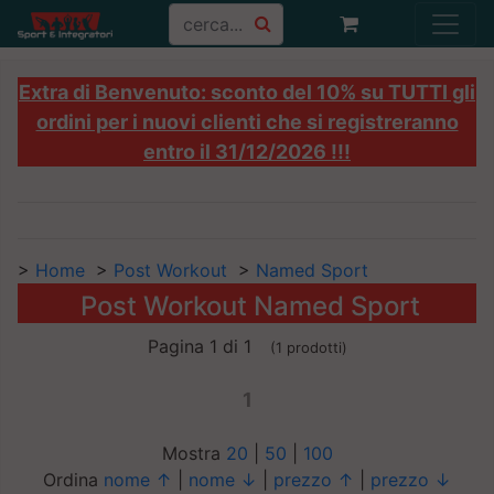
Extra di Benvenuto: sconto del 10% su TUTTI gli
ordini per i nuovi clienti che si registreranno
entro il 31/12/2026 !!!
>
Home
>
Post Workout
>
Named Sport
Post Workout Named Sport
Pagina 1 di 1
(1 prodotti)
1
Mostra
20
|
50
|
100
Ordina
nome ↑
|
nome ↓
|
prezzo ↑
|
prezzo ↓