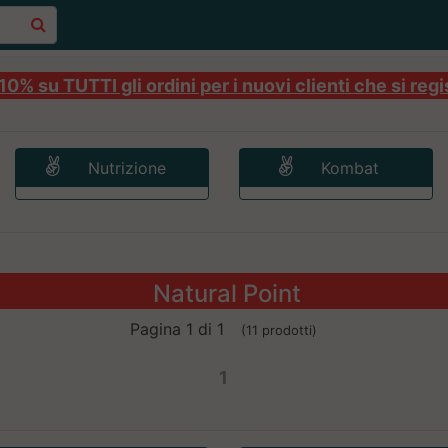
0% su TUTTI gli ordini per i nuovi clienti che si regi
Nutrizione
Kombat
Natural Point
Pagina 1 di 1
(11 prodotti)
1