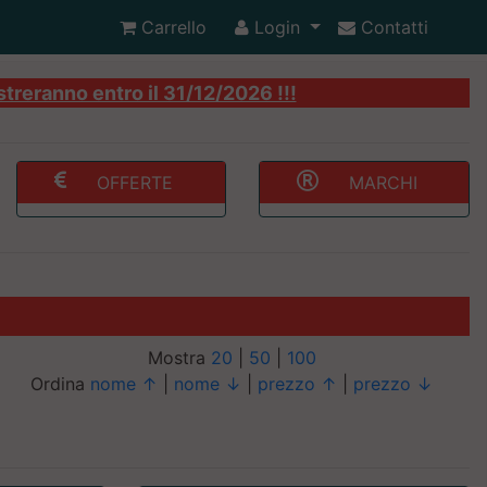
Carrello
Login
Contatti
streranno entro il 31/12/2026 !!!
OFFERTE
MARCHI
Mostra
20
|
50
|
100
Ordina
nome ↑
|
nome ↓
|
prezzo ↑
|
prezzo ↓