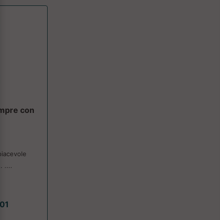
mpre con
piacevole
 ....
.01