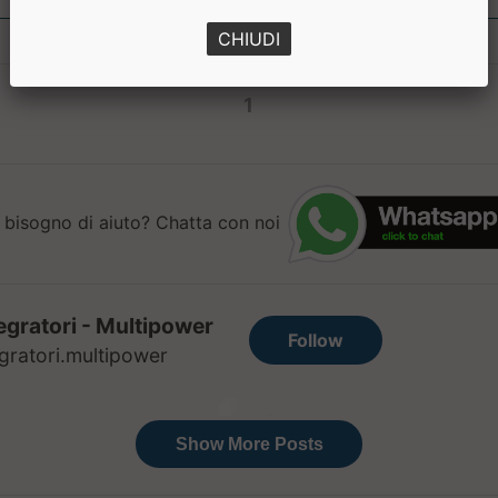
CHIUDI
1
 bisogno di aiuto? Chatta con noi