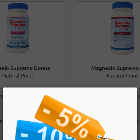
sio Supremo Donna
Magnesio Supremo 
Natural Point
Natural Point
re alimentare studiato per il
Integratore a base di ferro
 generale della donna. ....
per la riduzione della sta
l'assorbimento, ...
partire da € 21.24
a partire da € 21
sconto 10%
sconto 10%