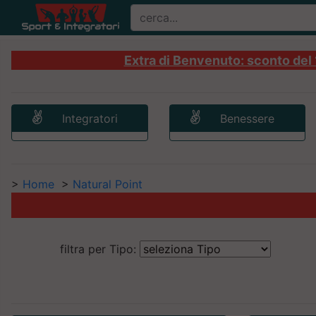
Extra di Benvenuto: sconto del 1
Integratori
Benessere
>
Home
>
Natural Point
filtra per Tipo: