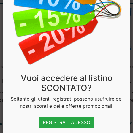
o Supremo Regolarita
Magnesio Supremo Se
Intestinale
Te
Vuoi accedere al listino
Natural Point
Natural Point
SCONTATO?
atore alimentare a base di
A base di Magnesio in un 
Soltanto gli utenti registrati possono usufruire dei
illio, fibra idrolizzata di Guar
liquido pronto da bere.
nostri sconti e delle offerte promozionali!
e finocchio....
REGISTRATI ADESSO
partire da € 21.24
a partire da € 17
sconto 10%
sconto 10%