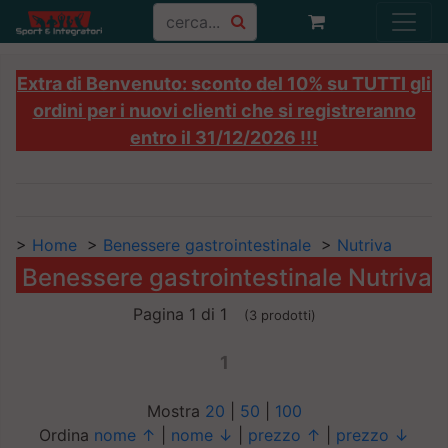
Extra di Benvenuto: sconto del 10% su TUTTI gli
ordini per i nuovi clienti che si registreranno
entro il 31/12/2026 !!!
>
Home
>
Benessere gastrointestinale
>
Nutriva
Benessere gastrointestinale Nutriva
Pagina 1 di 1
(3 prodotti)
1
Mostra
20
|
50
|
100
Ordina
nome ↑
|
nome ↓
|
prezzo ↑
|
prezzo ↓