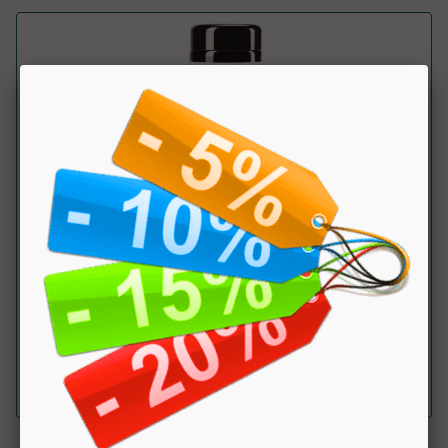
Nutri-Bromelin
Nutriva
Integratore alimentare a base di Bromelina utile in caso di
problemi digestivi e nel dren...
a partire da € 22.87
sconto 14.98%