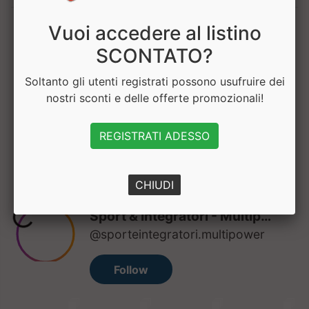
Vuoi accedere al listino
1
SCONTATO?
Soltanto gli utenti registrati possono usufruire dei
nostri sconti e delle offerte promozionali!
Hai bisogno di aiuto? Chatta con noi
REGISTRATI ADESSO
CHIUDI