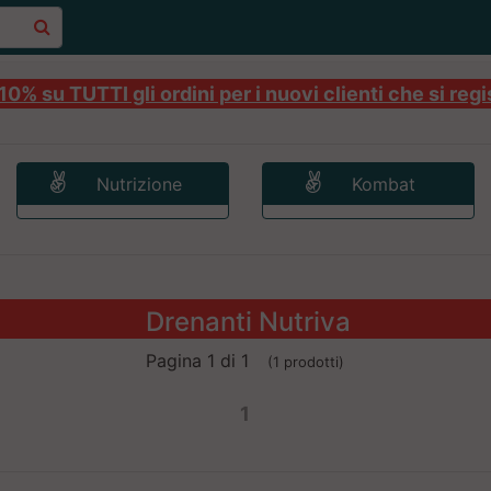
0% su TUTTI gli ordini per i nuovi clienti che si regi
Nutrizione
Kombat
Drenanti Nutriva
Pagina 1 di 1
(1 prodotti)
1