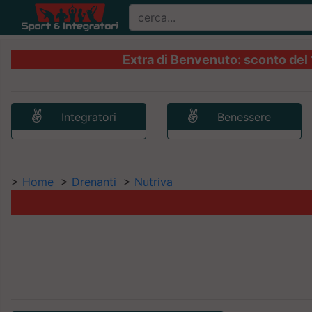
Extra di Benvenuto: sconto del 1
Integratori
Benessere
>
Home
>
Drenanti
>
Nutriva