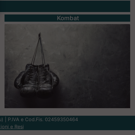
Kombat
Lu) | P.IVA e Cod.Fis. 02459350464
ioni e Resi