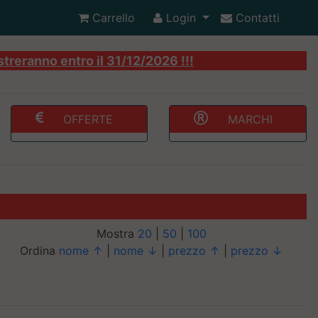
Carrello
Login
Contatti
streranno entro il 31/12/2026 !!!
OFFERTE
MARCHI
Mostra
20
|
50
|
100
Ordina
nome ↑
|
nome ↓
|
prezzo ↑
|
prezzo ↓