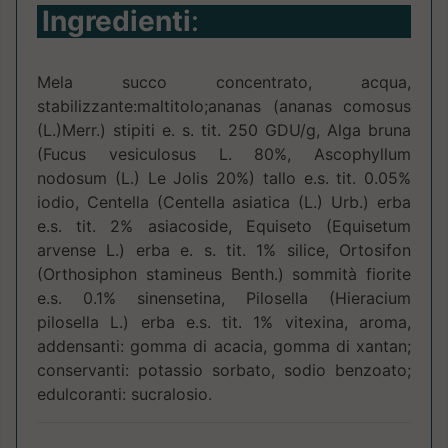
Ingredienti
:
Mela succo concentrato, acqua,
stabilizzante:maltitolo;ananas (ananas comosus
(L.)Merr.) stipiti e. s. tit. 250 GDU/g, Alga bruna
(Fucus vesiculosus L. 80%, Ascophyllum
nodosum (L.) Le Jolis 20%) tallo e.s. tit. 0.05%
iodio, Centella (Centella asiatica (L.) Urb.) erba
e.s. tit. 2% asiacoside, Equiseto (Equisetum
arvense L.) erba e. s. tit. 1% silice, Ortosifon
(Orthosiphon stamineus Benth.) sommità fiorite
e.s. 0.1% sinensetina, Pilosella (Hieracium
pilosella L.) erba e.s. tit. 1% vitexina, aroma,
addensanti: gomma di acacia, gomma di xantan;
conservanti: potassio sorbato, sodio benzoato;
edulcoranti: sucralosio.