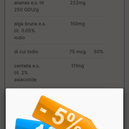
ananas e.s. tit
222mg
250 GDU/g
alga bruna e.s.
150mg
tit. 0.05%
iodio
di cui Iodio
75 mcg
50%
centella e.s.
111mg
tit. 2%
asiacotide
equiseto e.s.
111mg
ti. 1% silice
ortosifon e.s.
111mg
0.1%
sinensetina