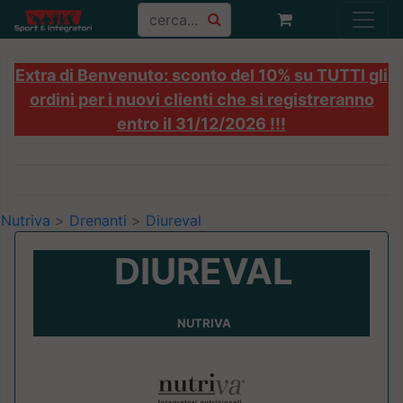
Extra di Benvenuto: sconto del 10% su TUTTI gli
ordini per i nuovi clienti che si registreranno
entro il 31/12/2026 !!!
Nutriva
>
Drenanti
>
Diureval
DIUREVAL
NUTRIVA