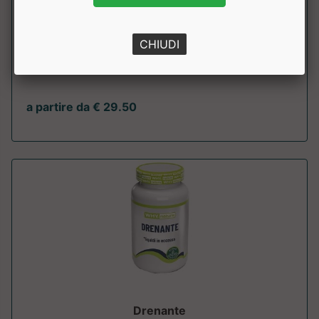
H2OFF
BPR Nutrition
CHIUDI
Drenante liquido da diluire in un litro d'acqua, con tarassaco
e piante officinali depurat...
a partire da € 29.50
Drenante