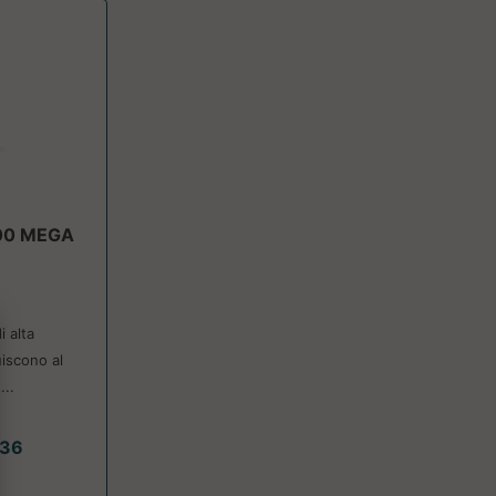
00 MEGA
i alta
uiscono al
...
.36