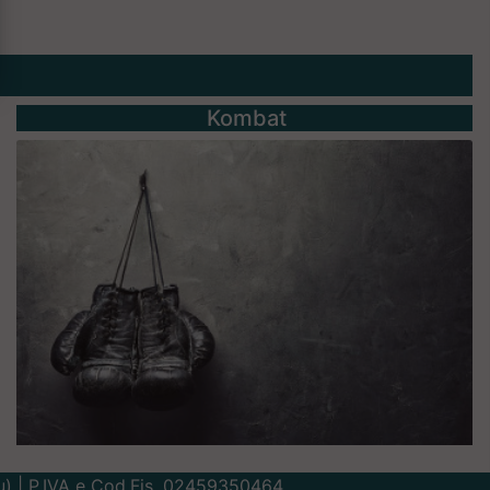
Kombat
Lu) | P.IVA e Cod.Fis. 02459350464