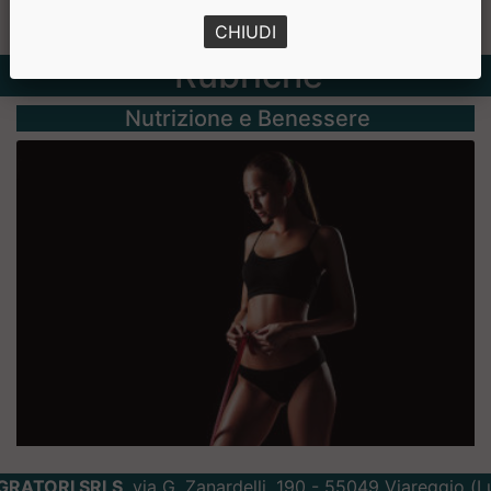
CHIUDI
Rubriche
Nutrizione e Benessere
GRATORI SRLS
, via G. Zanardelli, 190 - 55049 Viareggio (