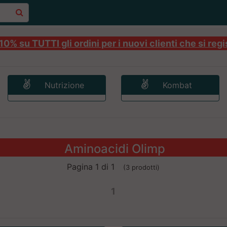
0% su TUTTI gli ordini per i nuovi clienti che si regi
Nutrizione
Kombat
Aminoacidi Olimp
Pagina 1 di 1
(3 prodotti)
1