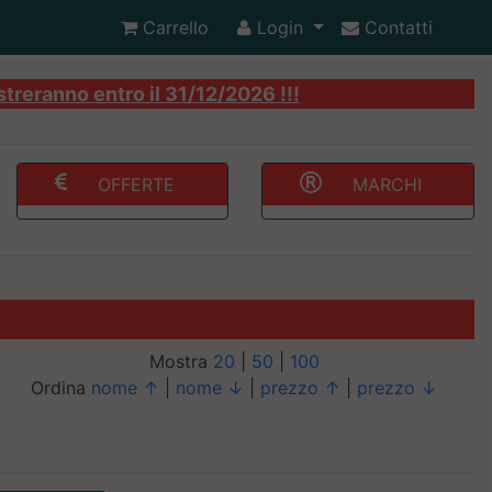
Carrello
Login
Contatti
streranno entro il 31/12/2026 !!!
OFFERTE
MARCHI
Mostra
20
|
50
|
100
Ordina
nome ↑
|
nome ↓
|
prezzo ↑
|
prezzo ↓