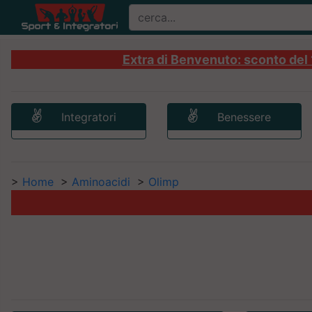
Extra di Benvenuto: sconto del 1
Integratori
Benessere
>
Home
>
Aminoacidi
>
Olimp