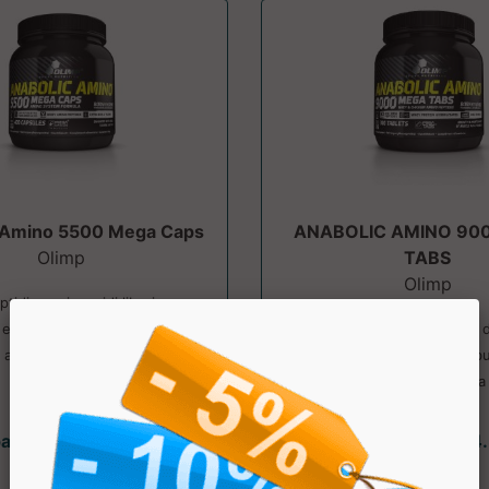
 Amino 5500 Mega Caps
ANABOLIC AMINO 90
Olimp
TABS
Olimp
ptidi e aminoacidi liberi con
 e vitamina B6, facilmente
Formula di aminoacidi d
assimilabili. Ide...
qualit&agrave; che contrib
mantenimento della 
partire da € 39.00
a partire da € 74