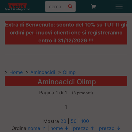
Extra di Benvenuto: sconto del 10% su TUTTI gli
ordini per i nuovi clienti che si registreranno
entro il 31/12/2026 !!!
>
Home
>
Aminoacidi
>
Olimp
Aminoacidi Olimp
Pagina 1 di 1
(3 prodotti)
1
Mostra
20
|
50
|
100
Ordina
nome ↑
|
nome ↓
|
prezzo ↑
|
prezzo ↓