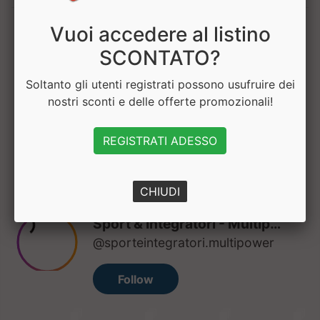
Vuoi accedere al listino
1
SCONTATO?
Soltanto gli utenti registrati possono usufruire dei
nostri sconti e delle offerte promozionali!
Hai bisogno di aiuto? Chatta con noi
REGISTRATI ADESSO
CHIUDI