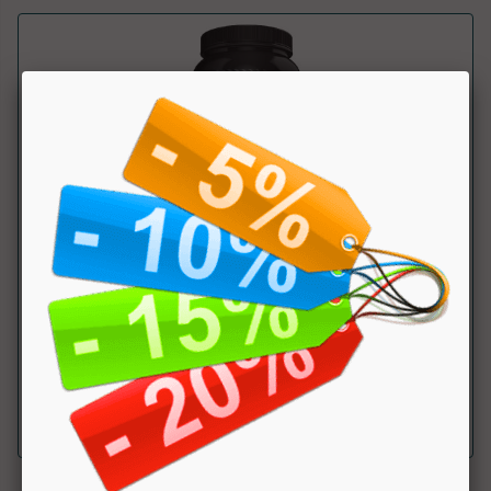
ANABOLIC AMINO 9000 MEGA TABS
Olimp
Formula di aminoacidi di alta qualit&agrave; che
contribuiscono al mantenimento della ...
a partire da € 74.36