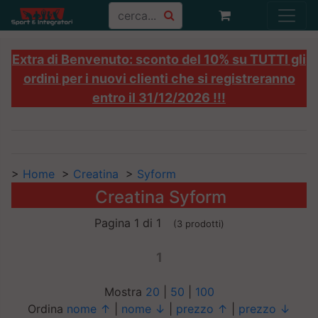
Extra di Benvenuto: sconto del 10% su TUTTI gli
ordini per i nuovi clienti che si registreranno
entro il 31/12/2026 !!!
>
Home
>
Creatina
>
Syform
Creatina Syform
Pagina 1 di 1
(3 prodotti)
1
Mostra
20
|
50
|
100
Ordina
nome ↑
|
nome ↓
|
prezzo ↑
|
prezzo ↓