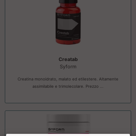
Creatab
Syform
Creatina monoidrato, malato ed etilestere. Altamente
assimilabile e trimolecolare. Prezzo ...