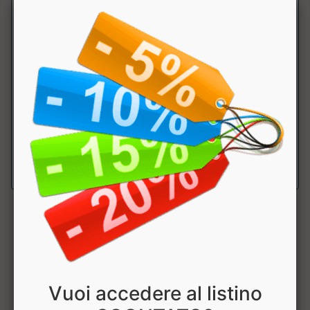
Creatp
Syform
Creatina micronizzata 200 MESH, energetico- tonico
eccellente. Creapure. ....
1
Vuoi accedere al listino