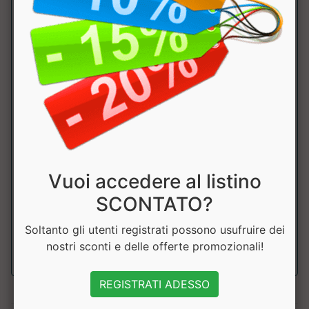
Paratibia Pro series P4
Trojan Fight
Vuoi accedere al listino
Paratibia Approved WAKO, rivestiti in semipelle premium,
SCONTATO?
progettata per resistere a urti e...
Soltanto gli utenti registrati possono usufruire dei
a partire da € 68.85
nostri sconti e delle offerte promozionali!
sconto 10%
REGISTRATI ADESSO