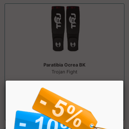
Paratibia Ocrea BK
Trojan Fight
Paratibia e piede in cotone a calza ideale per tutti gli sport
da combattimento. Omologato...
a partire da € 19.80
sconto 10%