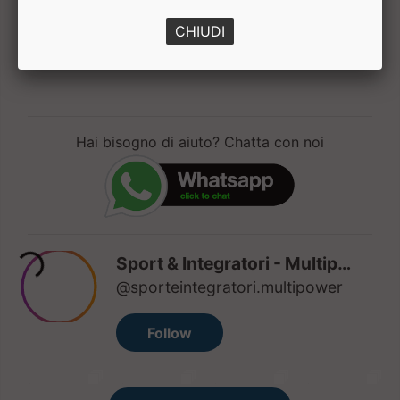
CHIUDI
1
Hai bisogno di aiuto? Chatta con noi