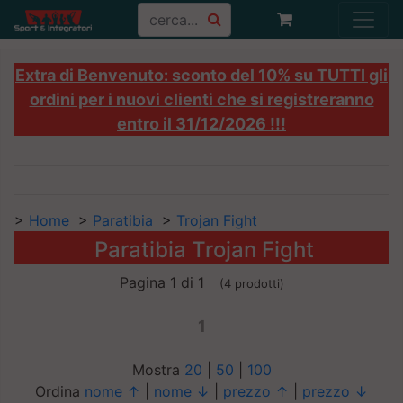
Extra di Benvenuto: sconto del 10% su TUTTI gli
ordini per i nuovi clienti che si registreranno
entro il 31/12/2026 !!!
>
Home
>
Paratibia
>
Trojan Fight
Paratibia Trojan Fight
Pagina 1 di 1
(4 prodotti)
1
Mostra
20
|
50
|
100
Ordina
nome ↑
|
nome ↓
|
prezzo ↑
|
prezzo ↓