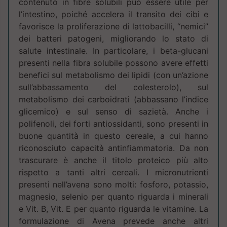
contenuto in fibre solubili può essere utile per
l’intestino, poiché accelera il transito dei cibi e
favorisce la proliferazione di lattobacilli, “nemici”
dei batteri patogeni, migliorando lo stato di
salute intestinale. In particolare, i beta-glucani
presenti nella fibra solubile possono avere effetti
benefici sul metabolismo dei lipidi (con un’azione
sull’abbassamento del colesterolo), sul
metabolismo dei carboidrati (abbassano l’indice
glicemico) e sul senso di sazietà. Anche i
polifenoli, dei forti antiossidanti, sono presenti in
buone quantità in questo cereale, a cui hanno
riconosciuto capacità antinfiammatoria. Da non
trascurare è anche il titolo proteico più alto
rispetto a tanti altri cereali. I micronutrienti
presenti nell’avena sono molti: fosforo, potassio,
magnesio, selenio per quanto riguarda i minerali
e Vit. B, Vit. E per quanto riguarda le vitamine. La
formulazione di Avena prevede anche altri