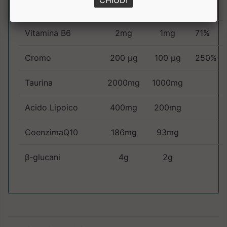
CHIUDI
Riboflavina(vit.B2)
1.6mg
0.8mg
57%
Vitamina B6
2mg
1mg
71%
Cromo
200 µg
100 µg
250%
Taurina
2000mg
1000mg
Acido Lipoico
400mg
200mg
CoenzimaQ10
186mg
93mg
β-glucani
4g
2g