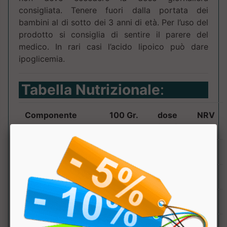
consigliata. Tenere fuori dalla portata dei
bambini al di sotto dei 3 anni di età. Per l’uso del
prodotto si consiglia di sentire il parere del
medico. In rari casi l’acido lipoico può dare
ipoglicemia.
Tabella Nutrizionale
:
Componente
100 Gr.
dose
NRV
(50g)
Kcal
366
184
KJ
1545
774
Grassi
6.2g
3.1g
di cui acidi grassi
1g
0.5g