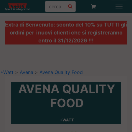
Extra di Benvenuto: sconto del 10% su TUTTI gli
ordini per i nuovi clienti che si registreranno
entro il 31/12/2026 !!!
+Watt
>
Avena
>
Avena Quality Food
AVENA QUALITY
FOOD
+WATT