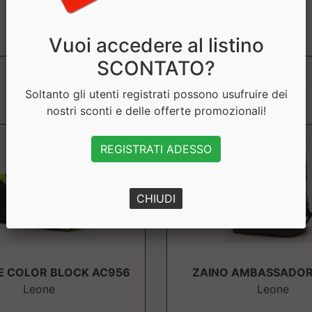
Vuoi accedere al listino
SCONTATO?
Soltanto gli utenti registrati possono usufruire dei
nostri sconti e delle offerte promozionali!
REGISTRATI ADESSO
CHIUDI
 COLOR BLOCK AC956
ZAINO AMBASSADOR
Leone
Leone