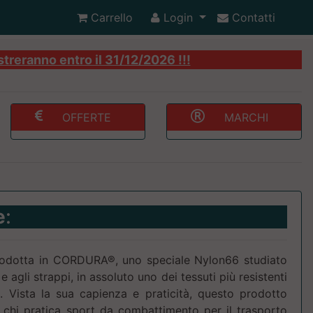
Carrello
Login
Contatti
streranno entro il 31/12/2026 !!!
OFFERTE
MARCHI
e
:
rodotta in CORDURA®, uno speciale Nylon66 studiato
 e agli strappi, in assoluto uno dei tessuti più resistenti
 Vista la sua capienza e praticità, questo prodotto
r chi pratica sport da combattimento per il trasporto