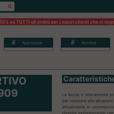
0% su TUTTI gli ordini per i nuovi clienti che si regi
Nutrizione
Kombat
RTIVO
Caratteristich
909
La borsa è interamente p
per resistere alle abrasioni
attualmente in commercio.
diventa indispensabile pe