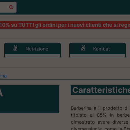
0% su TUTTI gli ordini per i nuovi clienti che si regi
Nutrizione
Kombat
ina
A
Caratteristich
Berberina è il prodotto d
titolato al 85% in berbe
dimostrato avere diverse 
diverse piante, come la Berb