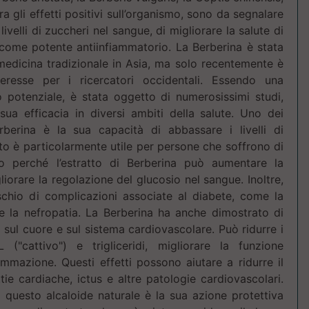
ra gli effetti positivi sull’organismo, sono da segnalare
 livelli di zuccheri nel sangue, di migliorare la salute di
 come potente antiinfiammatorio. La Berberina è stata
a medicina tradizionale in Asia, ma solo recentemente è
eresse per i ricercatori occidentali. Essendo una
o potenziale, è stata oggetto di numerosissimi studi,
ua efficacia in diversi ambiti della salute. Uno dei
Berberina è la sua capacità di abbassare i livelli di
o è particolarmente utile per persone che soffrono di
o perché l’estratto di Berberina può aumentare la
igliorare la regolazione del glucosio nel sangue. Inoltre,
ischio di complicazioni associate al diabete, come la
 e la nefropatia. La Berberina ha anche dimostrato di
 sul cuore e sul sistema cardiovascolare. Può ridurre i
L ("cattivo") e trigliceridi, migliorare la funzione
iammazione. Questi effetti possono aiutare a ridurre il
tie cardiache, ictus e altre patologie cardiovascolari.
 questo alcaloide naturale è la sua azione protettiva