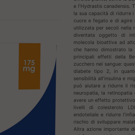
e l'Hydrastis canadensis. T
la sua capacità di ridurre i
cuore e fegato e di agire
utilizzata per secoli nell
diventata oggetto di int
molecola bioattiva ad alt
che hanno dimostrato la s
principali effetti della 
zucchero nel sangue: quest
diabete tipo 2, in quant
sensibilità all'insulina e m
può aiutare a ridurre il r
neuropatia, la retinopatia
avere un effetto protettivo
livelli di colesterolo LD
endoteliale e ridurre l'inf
rischio di sviluppare malat
Altra azione importante di