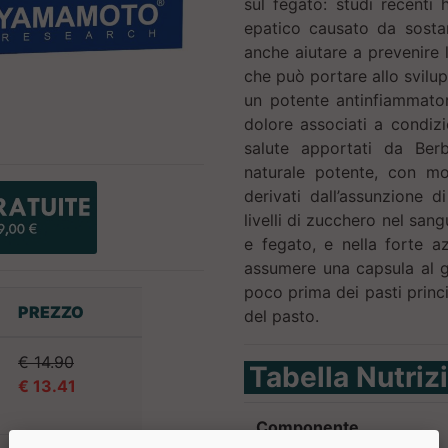
sul fegato: studi recenti
epatico causato da sosta
anche aiutare a prevenire 
che può portare allo svilup
un potente antinfiammatori
dolore associati a condizio
salute apportati da Ber
naturale potente, con molt
derivati dall’assunzione 
livelli di zucchero nel san
e fegato, e nella forte a
assumere una capsula al 
poco prima dei pasti princi
PREZZO
del pasto.
€ 14.90
Tabella Nutriz
€ 13.41
Componente