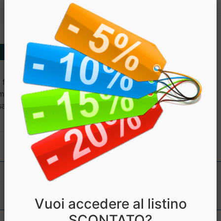
Berberina
, fosfato dicalcico; capsula
-metilcellulosa, gomma di
sali di magnesio degli acidi
Vuoi accedere al listino
SCONTATO?