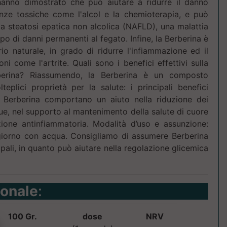
 hanno dimostrato che può aiutare a ridurre il danno
nze tossiche come l'alcol e la chemioterapia, e può
la steatosi epatica non alcolica (NAFLD), una malattia
po di danni permanenti al fegato. Infine, la Berberina è
o naturale, in grado di ridurre l'infiammazione ed il
ni come l'artrite. Quali sono i benefici effettivi sulla
berina? Riassumendo, la Berberina è un composto
eplici proprietà per la salute: i principali benefici
di Berberina comportano un aiuto nella riduzione dei
gue, nel supporto al mantenimento della salute di cuore
zione antinfiammatoria. Modalità d’uso e assunzione:
giorno con acqua. Consigliamo di assumere Berberina
pali, in quanto può aiutare nella regolazione glicemica
ionale
:
100 Gr.
dose
NRV