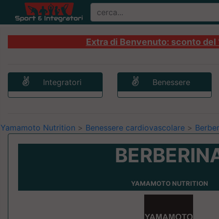
Extra di Benvenuto: sconto del 1
Integratori
Benessere
Yamamoto Nutrition
>
Benessere cardiovascolare
>
Berber
BERBERIN
YAMAMOTO NUTRITION