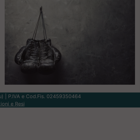
Lu) | P.IVA e Cod.Fis. 02459350464
ioni e Resi