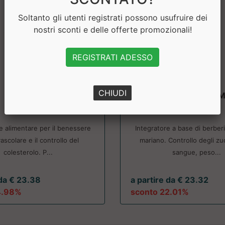
Soltanto gli utenti registrati possono usufruire dei
nostri sconti e delle offerte promozionali!
REGISTRATI ADESSO
CHIUDI
Equilip
Berberina + Cardo M
Nutriva
Pronutrition
e alimentare per il benessere
Integratore a base di berber
ascolare e il controllo del
mariano. Controllo degli zu
colesterolo. P...
sangue, peso...
 da € 23.38
a partire da € 23.32
4.98%
sconto 22.01%