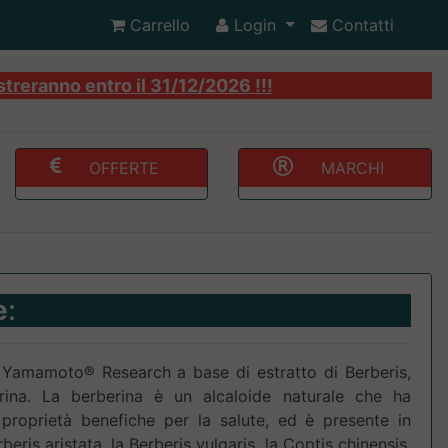
Carrello
Login
Contatti
streranno entro il 31/12/2026 !!!
OFFERTE
MARCHI
e
:
i Yamamoto® Research a base di estratto di Berberis,
rina. La berberina è un alcaloide naturale che ha
proprietà benefiche per la salute, ed è presente in
eris aristata, la Berberis vulgaris, la Coptis chinensis,