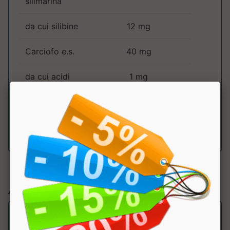
silimarina
da cui silibine
12 mg
Carciofo e.s.
40 mg
da cui acidi
1 mg
caffeilchinici
CoenzimaQ10
10 mg
Articoli simili: