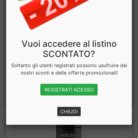
Vuoi accedere al listino
Nattokinase Pura
SCONTATO?
+Watt
Soltanto gli utenti registrati possono usufruire dei
Integratore alimentare d’élite a base di nattochinasi
nostri sconti e delle offerte promozionali!
brevettata NSK-SD®,...
REGISTRATI ADESSO
a partire da € 25.60
sconto 20%
CHIUDI