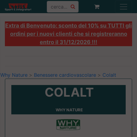
Extra di Benvenuto: sconto del 10% su TUTTI gli
ordini per i nuovi clienti che si registreranno
entro il 31/12/2026 !!!
Why Nature
>
Benessere cardiovascolare
>
Colalt
COLALT
WHY NATURE