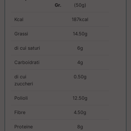
Gr.
(50g)
Kcal
187kcal
Grassi
14.50g
di cui saturi
6g
Carboidrati
4g
di cui
0.50g
zuccheri
Polioli
12.50g
Fibre
4.50g
Proteine
8g