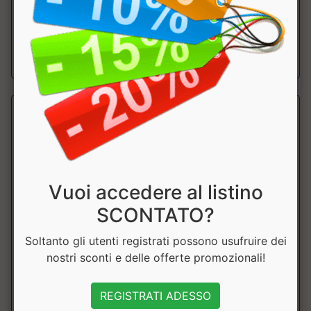
SCONTATO...
a partire da € 2.61
sconto 10%
Vuoi accedere al listino
SCONTATO?
Soltanto gli utenti registrati possono usufruire dei
KEBUONO Biscottone Keto
nostri sconti e delle offerte promozionali!
Pronutrition
Delizioso biscottone proteico Keto-friendly. Ridotto
REGISTRATI ADESSO
contenuto di zuccheri. Proteico. Prod...