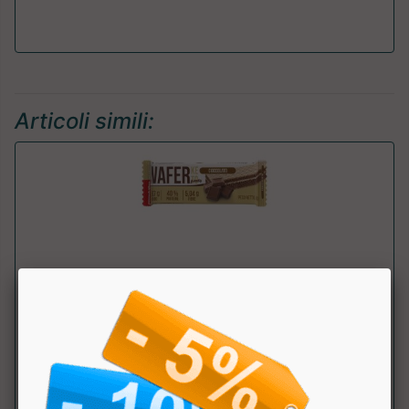
Articoli simili:
WAFER KETO
Pronutrition
Wafer Keto Friendly ad alto contenuto proteico. PREZZO