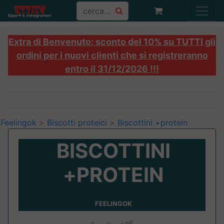
Extra di Benvenuto: sconto del 10% su TUTTI gli
ordini per i nuovi clienti che si registreranno
entro il 31/12/2026 !!!
Feelingok
>
Biscotti proteici
>
Biscottini +protein
BISCOTTINI
+PROTEIN
FEELINGOK