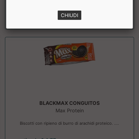
a partire da € 3.19
CHIUDI
BLACKMAX CONGUITOS
Max Protein
Biscotti con ripieno di burro di arachidi proteico. ....