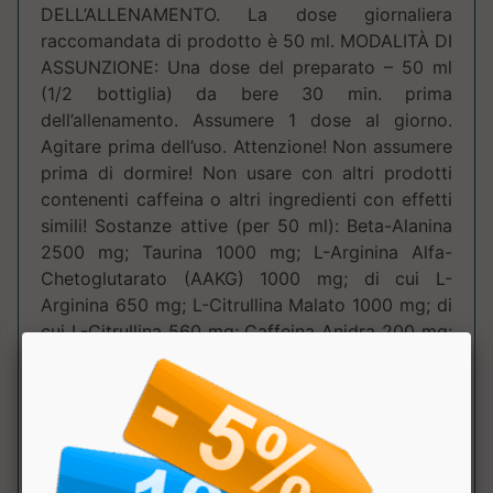
DELL’ALLENAMENTO. La dose giornaliera
raccomandata di prodotto è 50 ml. MODALITÀ DI
ASSUNZIONE: Una dose del preparato – 50 ml
(1/2 bottiglia) da bere 30 min. prima
dell’allenamento. Assumere 1 dose al giorno.
Agitare prima dell’uso. Attenzione! Non assumere
prima di dormire! Non usare con altri prodotti
contenenti caffeina o altri ingredienti con effetti
simili! Sostanze attive (per 50 ml): Beta-Alanina
2500 mg; Taurina 1000 mg; L-Arginina Alfa-
Chetoglutarato (AAKG) 1000 mg; di cui L-
Arginina 650 mg; L-Citrullina Malato 1000 mg; di
cui L-Citrullina 560 mg; Caffeina Anidra 200 mg;
Inosina 100 mg *Della dose giornaliera
consigliata. AVVERTENZE: Non superare le dosi
giornaliere consigliate. Gli integratori non vanno
intesi come sostituti di una dieta variata ed
equilibrata e di uno stile di vita sano. Non
utilizzare in gravidanza e nei bambini o