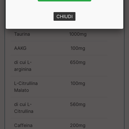
Gr.
(50ml)
CHIUDI
β-Alanina
2500mg
Taurina
1000mg
AAKG
100mg
di cui L-
650mg
arginina
L-Citrullina
100mg
Malato
di cui L-
560mg
Citrullina
Caffeina
200mg