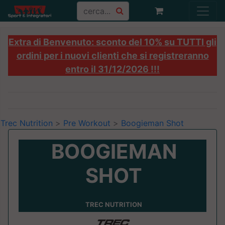
Extra di Benvenuto: sconto del 10% su TUTTI gli
ordini per i nuovi clienti che si registreranno
entro il 31/12/2026 !!!
Trec Nutrition
>
Pre Workout
>
Boogieman Shot
BOOGIEMAN
SHOT
TREC NUTRITION