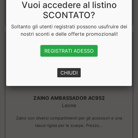
Vuoi accedere al listino
a partire da € 38.61
SCONTATO?
sconto 10%
Soltanto gli utenti registrati possono usufruire dei
nostri sconti e delle offerte promozionali!
REGISTRATI ADESSO
CHIUDI
ZAINO AMBASSADOR AC952
Leone
Zaino con diversi compartimenti per gli accessori e una
tasca rigida per le scarpe. Prezzo...