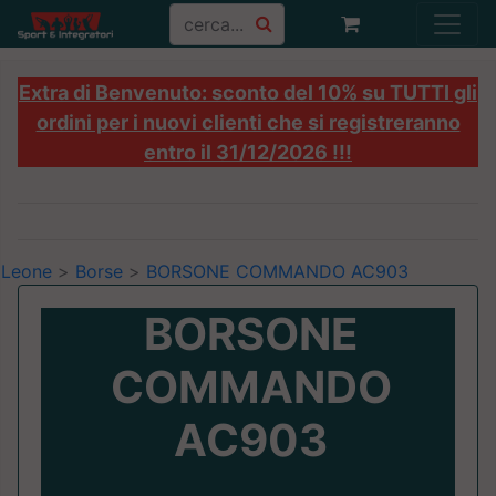
Extra di Benvenuto: sconto del 10% su TUTTI gli
ordini per i nuovi clienti che si registreranno
entro il 31/12/2026 !!!
Leone
>
Borse
>
BORSONE COMMANDO AC903
BORSONE
COMMANDO
AC903