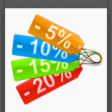
a partire da € 53.91
sconto 10%
BORSONE COLOR BLOCK AC956
Leone
Borsone sportivo colorato e accattivante, della line Color
Block. ....