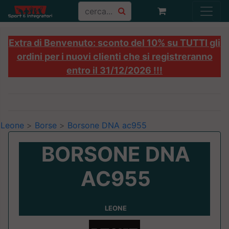
Extra di Benvenuto: sconto del 10% su TUTTI gli
ordini per i nuovi clienti che si registreranno
entro il 31/12/2026 !!!
Leone
>
Borse
>
Borsone DNA ac955
BORSONE DNA
AC955
LEONE