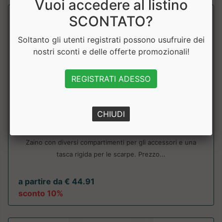
Vuoi accedere al listino
SCONTATO?
Soltanto gli utenti registrati possono usufruire dei
nostri sconti e delle offerte promozionali!
REGISTRATI ADESSO
ZAINO AMBASSADOR AC952
CHIUDI
Leone
Zaino con diversi compartimenti per gli accessori e una
tasca rigida per le scarpe. Prezzo...
a partire da € 44.91
sconto 10%