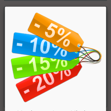
BORSONE COLOR BLOCK AC956
Leone
Borsone sportivo colorato e accattivante, della line Color
Block. ....
a partire da € 38.61
sconto 10%