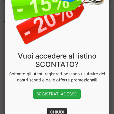
Articoli simili:
Vuoi accedere al listino
SCONTATO?
Soltanto gli utenti registrati possono usufruire dei
Noccio Bianco - crema proteica
nostri sconti e delle offerte promozionali!
Pronutrition
REGISTRATI ADESSO
Crema spalmabile proteica al gusto cioccolato bianco e
nocciola. prodotto scontato....
CHIUDI