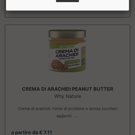
a partire da € 9.95
CREMA DI ARACHIDI PEANUT BUTTER
Why Nature
Crema di arachidi, fonte di proteine e senza zuccheri
aggiunti. ....
a partire da € 7.11