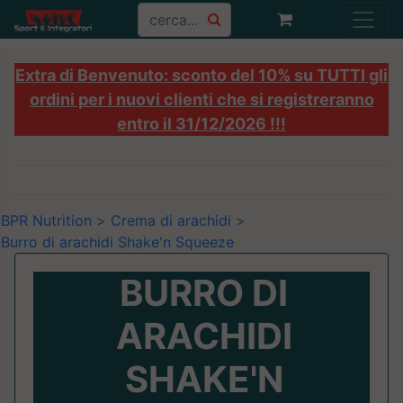
Extra di Benvenuto: sconto del 10% su TUTTI gli
ordini per i nuovi clienti che si registreranno
entro il 31/12/2026 !!!
BPR Nutrition
>
Crema di arachidi
>
Burro di arachidi Shake'n Squeeze
BURRO DI
ARACHIDI
SHAKE'N