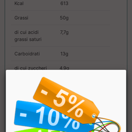
Kcal
613
Grassi
50g
di cui acidi
7,7g
grassi saturi
Carboidrati
13g
di cui zuccheri
4,9g
Proteine
24g
Fibre
8,4g
Sale
0,01