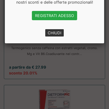
nostri sconti e delle offerte promozionali!
REGISTRATI ADESSO
THERMOCONTROL ZERO CAFFEINA
CHIUDI
Pronutrition
Termogenico senza caffeina con estratti vegetali, cromo.
Mg e Vit B6.Coadiuvante nel contr...
a partire da € 27.99
sconto 20.01%