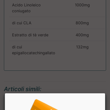
Acido Linoleico
1000mg
coniugato
di cui CLA
800mg
Estratto di tè verde
400mg
di cui
132mg
epigallocatechingallato
Articoli simili: