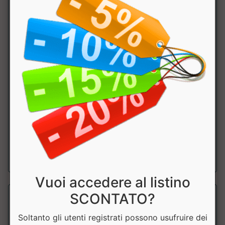
Be Gnocchi Konjac Fit
Bewheat
Gnocchi con farina di konjac: solo 28 kcal e 9,8 g di fibre
per 100 g. Senza glutine, vega...
a partire da € 6.90
Vuoi accedere al listino
SCONTATO?
Soltanto gli utenti registrati possono usufruire dei