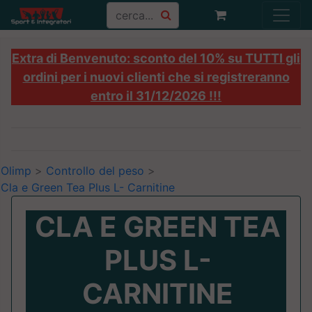
Extra di Benvenuto: sconto del 10% su TUTTI gli
ordini per i nuovi clienti che si registreranno
entro il 31/12/2026 !!!
Olimp
>
Controllo del peso
>
Cla e Green Tea Plus L- Carnitine
CLA E GREEN TEA
PLUS L-
CARNITINE