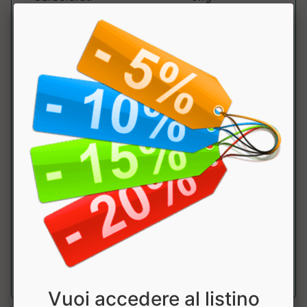
di cui zuccheri
0g
Proteine(Nx6.25)
10g
Sale (Na x 2.5)
0.1g
Collagene
10g
idrolizzato
Magnesio
150mg
40%
Vitamina C
32mg
40%
Acido ialuronico
25mg
Vuoi accedere al listino