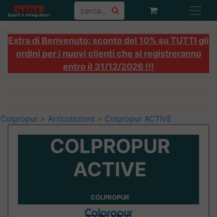
Extra di Benvenuto: sconto del 10% su TUTTI gli
ordini per i nuovi clienti che si registreranno
entro il 31/12/2026 !!!
Colpropur
>
Articolazioni
>
Colpropur ACTIVE
COLPROPUR
ACTIVE
COLPROPUR