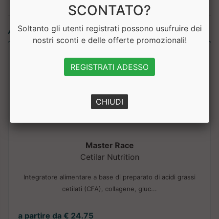
SCONTATO?
Articoli simili:
Soltanto gli utenti registrati possono usufruire dei
nostri sconti e delle offerte promozionali!
REGISTRATI ADESSO
CHIUDI
Master Race
Cetilar Nutrition
Integratore alimentare a base di preparato di acidi grassi
cetilati (CFA), collagene, gluc...
a partire da € 24.75