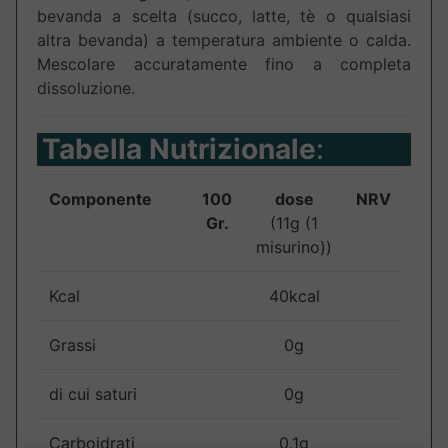
bevanda a scelta (succo, latte, tè o qualsiasi
altra bevanda) a temperatura ambiente o calda.
Mescolare accuratamente fino a completa
dissoluzione.
Tabella Nutrizionale
:
Componente
100
dose
NRV
Gr.
(11g (1
misurino))
Kcal
40kcal
Grassi
0g
di cui saturi
0g
Carboidrati
0.1g