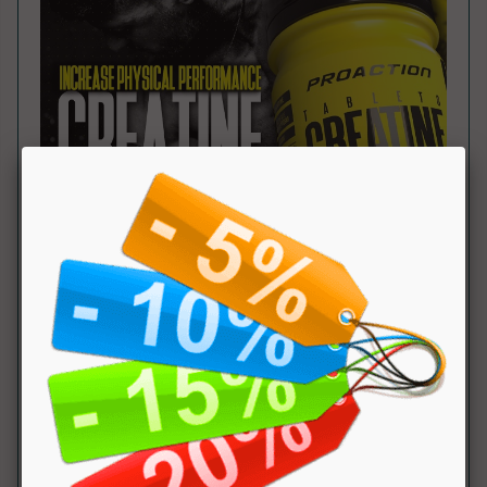
Tabella Nutrizionale
:
Componente
100
dose
NRV
Gr.
(3 cpr)