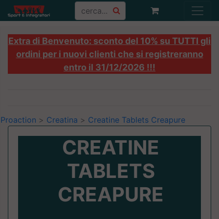
Extra di Benvenuto: sconto del 10% su TUTTI gli
ordini per i nuovi clienti che si registreranno
entro il 31/12/2026 !!!
Proaction
>
Creatina
>
Creatine Tablets Creapure
CREATINE
TABLETS
CREAPURE