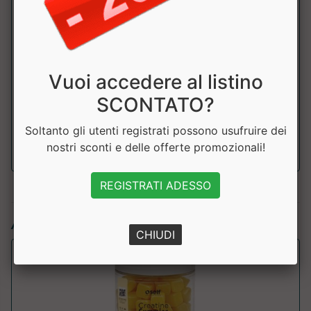
Creatina
3000mg
monoidrato
Creapure
Vuoi accedere al listino
di cui Creatina
2640mg
SCONTATO?
Taurina
300mg
Soltanto gli utenti registrati possono usufruire dei
nostri sconti e delle offerte promozionali!
REGISTRATI ADESSO
Articoli simili:
CHIUDI