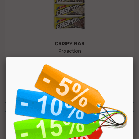
CRISPY BAR
Proaction
Barretta proteica low sugar con crispies proteici, ideale
come spuntino. ....
a partire da € 2.40
sconto 20%