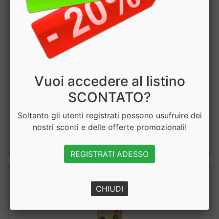
Fruit Bar
Proaction
Vuoi accedere al listino
Barretta energetica a base di vera frutta con carboidrati a
SCONTATO?
basso indice glicemico. Prezzo...
Soltanto gli utenti registrati possono usufruire dei
nostri sconti e delle offerte promozionali!
a partire da € 1.70
sconto 15%
REGISTRATI ADESSO
CHIUDI