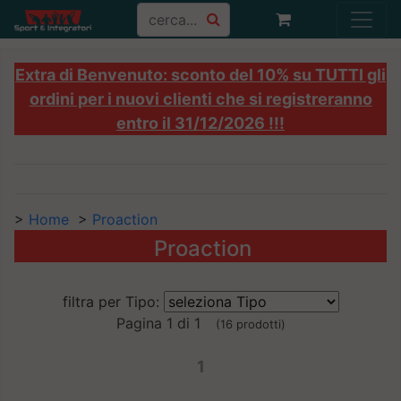
Extra di Benvenuto: sconto del 10% su TUTTI gli
ordini per i nuovi clienti che si registreranno
entro il 31/12/2026 !!!
>
Home
>
Proaction
Proaction
filtra per Tipo:
Pagina 1 di 1
(16 prodotti)
1