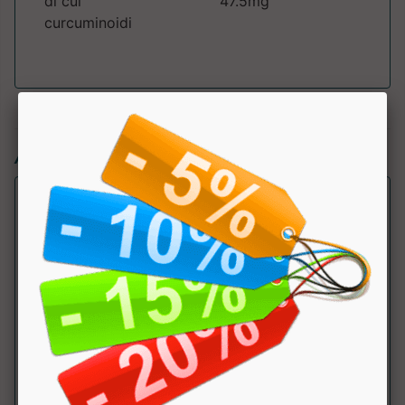
di cui
47.5mg
curcuminoidi
Articoli simili:
Master Race
Cetilar Nutrition