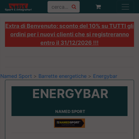
Extra di Benvenuto: sconto del 10% su TUTTI gli
ordini per i nuovi clienti che si registreranno
entro il 31/12/2026 !!!
Named Sport
>
Barrette energetiche
>
Energybar
ENERGYBAR
NAMED SPORT