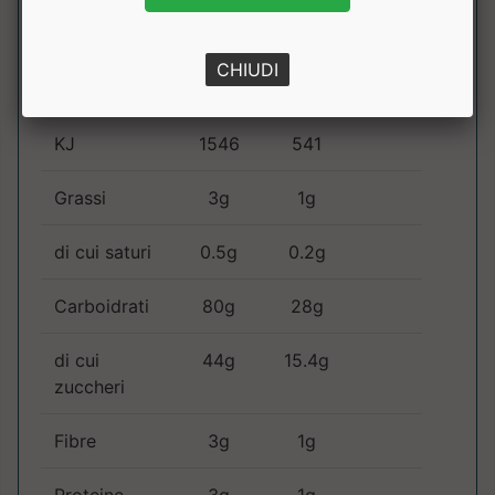
Gr.
(1
Barretta)
CHIUDI
Kcal
365
128
KJ
1546
541
Grassi
3g
1g
di cui saturi
0.5g
0.2g
Carboidrati
80g
28g
di cui
44g
15.4g
zuccheri
Fibre
3g
1g
Proteine
3g
1g