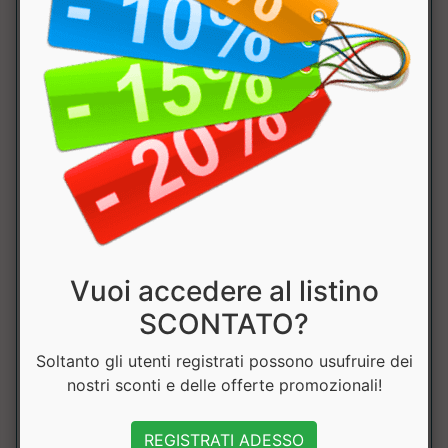
Vuoi accedere al listino
SCONTATO?
Soltanto gli utenti registrati possono usufruire dei
Tabella Nutrizionale
:
nostri sconti e delle offerte promozionali!
Componente
100
dose
NRV
REGISTRATI ADESSO