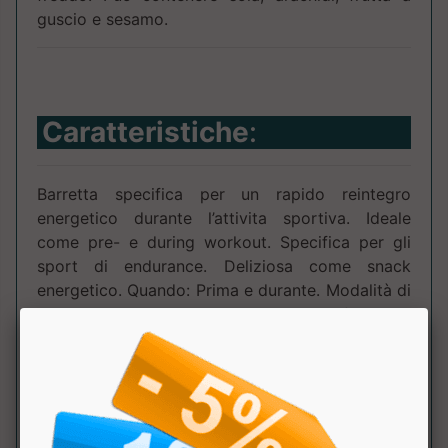
guscio e sesamo.
Caratteristiche
:
Barretta specifica per un rapido reintegro
energetico durante l’attivita sportiva. Ideale
come pre- e during workout. Specifica per gli
sport di endurance. Deliziosa come snack
energetico. Quando: Prima e durante. Modalità di
conservazione: Conservare in luogo fresco e
asciutto, lontano da fonti di calore e dai raggi
solari.