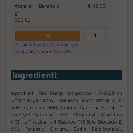
Arancia
Barattolo
€ 45.00
gr
250.00
in riallestimento: la spedizione
partirà tra 5 giorni lavorativi
Ingredienti
:
Ingredienti Fire Pump compresse : L-Arginina
Alfachetoglutarato, Cellulosa microcristallina E
460 (i), Calcio HMB, Taurina, Carnitina Booster™
(Acetyl-L-Carnitina HCL, Propionyl-L-Carnitina
HCl), L-Tirosina, pH Balance ™(Silicio Biossido E
551, Potassio Cloruro, Sodio Bicarbonato),