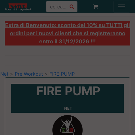
Extra di Benvenuto: sconto del 10% su TUTTI gli
ordini per i nuovi clienti che si registreranno
entro il 31/12/2026 !!!
Net
>
Pre Workout
>
FIRE PUMP
FIRE PUMP
NET