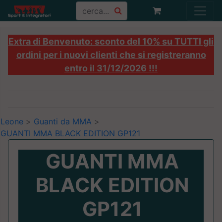
Extra di Benvenuto: sconto del 10% su TUTTI gli
ordini per i nuovi clienti che si registreranno
entro il 31/12/2026 !!!
Leone
>
Guanti da MMA
>
GUANTI MMA BLACK EDITION GP121
GUANTI MMA
BLACK EDITION
GP121