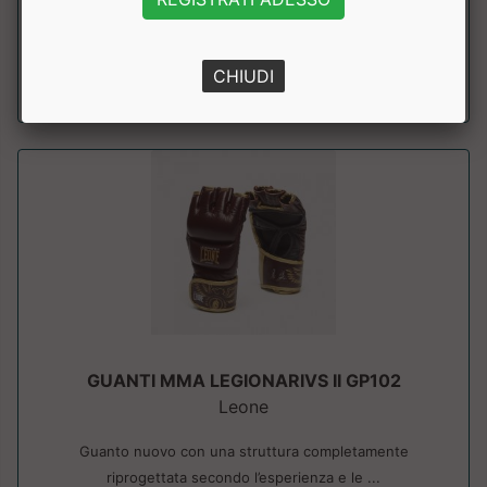
ma allo stesso tempo sicuri per l'at...
a partire da € 44.91
CHIUDI
sconto 10%
GUANTI MMA LEGIONARIVS II GP102
Leone
Guanto nuovo con una struttura completamente
riprogettata secondo l’esperienza e le ...