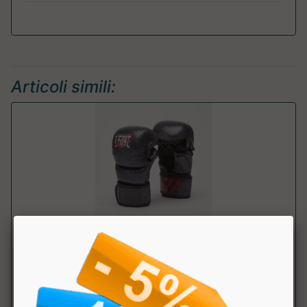
Articoli simili:
GUANTI MMA PRIMAL INSTINCT TRAINING
GP116
Leone