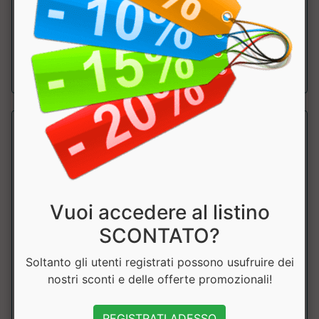
Guanti da MMA con imbottitura multistrato ed estetica
audace. ....
a partire da € 53.91
sconto 10%
Vuoi accedere al listino
SCONTATO?
Soltanto gli utenti registrati possono usufruire dei
Guanti MMA DNA GP144
nostri sconti e delle offerte promozionali!
Leone
Guanti da MMA DNA Leone Sport. Leggeri e confortevoli
REGISTRATI ADESSO