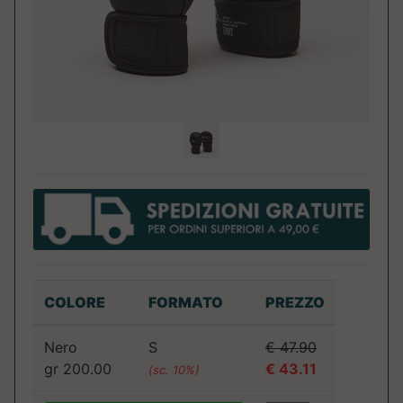
COLORE
FORMATO
PREZZO
Nero
S
€ 47.90
gr 200.00
€ 43.11
(sc. 10%)