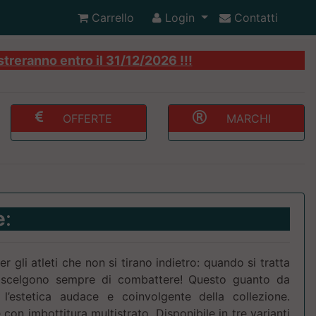
Carrello
Login
Contatti
streranno entro il 31/12/2026 !!!
OFFERTE
MARCHI
e
:
r gli atleti che non si tirano indietro: quando si tratta
, scelgono sempre di combattere! Questo guanto da
’estetica audace e coinvolgente della collezione.
 con imbottitura multistrato. Disponibile in tre varianti