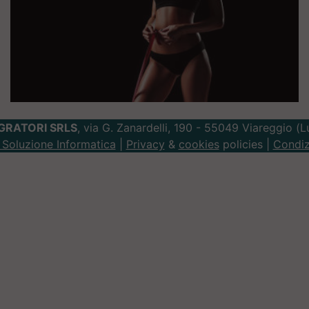
GRATORI SRLS
, via G. Zanardelli, 190 - 55049 Viareggio (
Soluzione Informatica
|
Privacy
&
cookies
policies |
Condiz