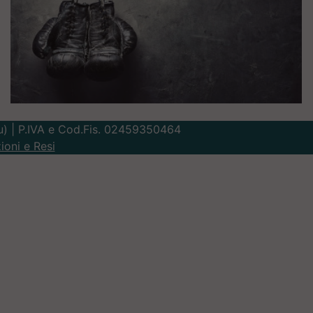
Lu) | P.IVA e Cod.Fis. 02459350464
ioni e Resi