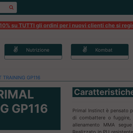
0% su TUTTI gli ordini per i nuovi clienti che si regi
Nutrizione
Kombat
 TRAINING GP116
RIMAL
Caratteristich
NG GP116
Primal Instinct è pensato pe
di combattere o fuggire
allenamento MMA segue l
Realizzato in PU resistente