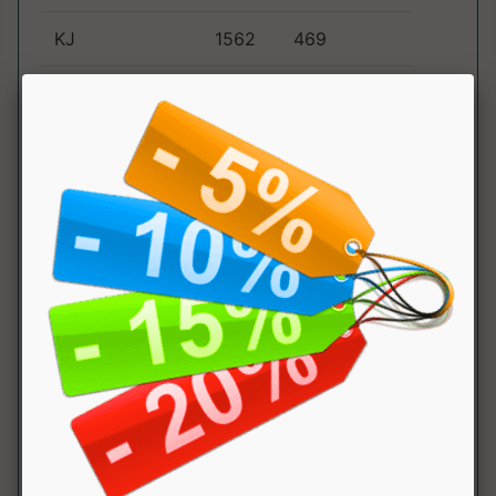
KJ
1562
469
Grassi
1.7g
0.5g
di cui acidi
0.7g
0.2g
grassi saturi
Carboidrati
0.7g
0.2g
di cui zuccheri
0.2g
0.06g
Fibre
1.1g
0.3g
Proteine
86.4g
25.9g
Sale (Na x 2.5)
0.51g
0.15g