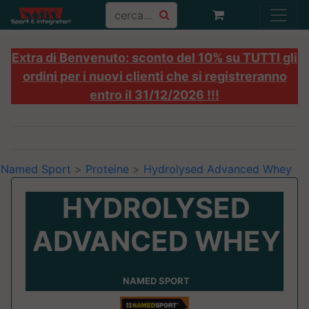
Extra di Benvenuto: sconto del 10% su TUTTI gli
ordini per i nuovi clienti che si registreranno
entro il 31/12/2026 !!!
Named Sport
>
Proteine
>
Hydrolysed Advanced Whey
HYDROLYSED
ADVANCED WHEY
NAMED SPORT