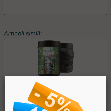
Articoli simili:
Glutammina One Raw
Zoomad Labs
Integratore alimentare di glutammina, utile per il recupero