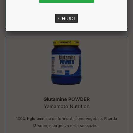
a partire da € 15.99
CHIUDI
sconto 20.01%
Glutamine POWDER
Yamamoto Nutrition
100% l-glutammina da fermentazione vegetale. Ritarda
l&rsquo;insorgenza della sensazio...