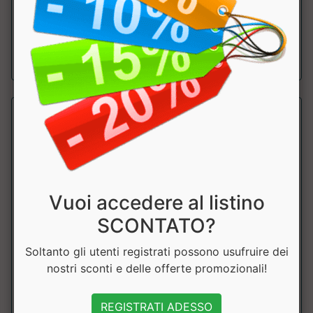
muscolare e in caso di stress ...
a partire da € 24.90
Vuoi accedere al listino
SCONTATO?
L-Glutammina
Soltanto gli utenti registrati possono usufruire dei
Self Omninutrition
nostri sconti e delle offerte promozionali!
Utile per il recupero, la crescita muscolare e la riduzione
REGISTRATI ADESSO
del dolore post-allenamento. P...