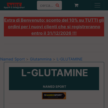
Extra di Benvenuto: sconto del 10% su TUTTI gli
ordini per i nuovi clienti che si registreranno
entro il 31/12/2026 !!!
Named Sport
>
Glutammina
>
L-GLUTAMINE
L-GLUTAMINE
NAMED SPORT