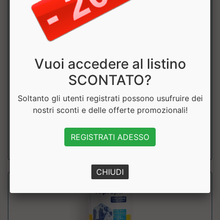
Vuoi accedere al listino
ROSA C
SCONTATO?
Syform
Rosa Canina, ricca di Vitamina C indicata per sostenere il
Soltanto gli utenti registrati possono usufruire dei
sistema immunitario. Prezzo sco...
nostri sconti e delle offerte promozionali!
a partire da € 12.06
REGISTRATI ADESSO
sconto 10%
CHIUDI