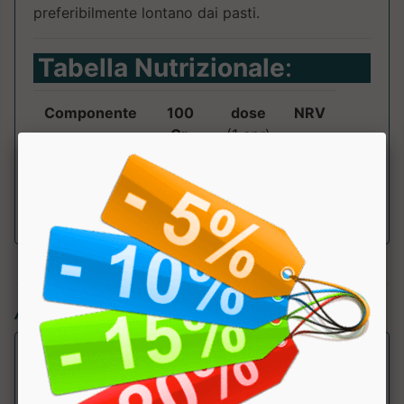
preferibilmente lontano dai pasti.
Tabella Nutrizionale
:
Componente
100
dose
NRV
Gr.
(1 cpr)
L-Lisina
600mg
Articoli simili: