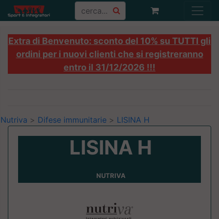
Extra di Benvenuto: sconto del 10% su TUTTI gli
ordini per i nuovi clienti che si registreranno
entro il 31/12/2026 !!!
Nutriva
>
Difese immunitarie
>
LISINA H
LISINA H
NUTRIVA