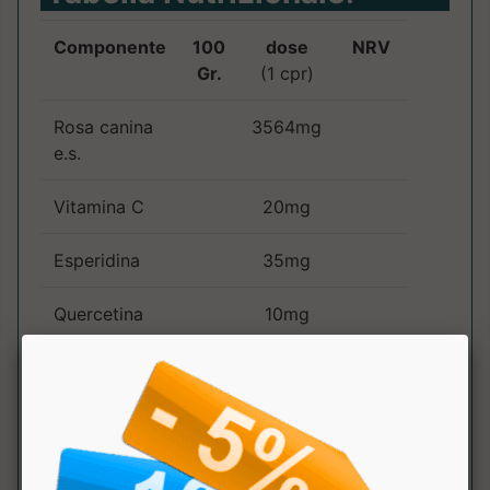
Componente
100
dose
NRV
Gr.
(1 cpr)
Rosa canina
3564mg
e.s.
Vitamina C
20mg
Esperidina
35mg
Quercetina
10mg
Arancia rossa
10mg
e.s.
apporto tot
500mg
625%
vit.C