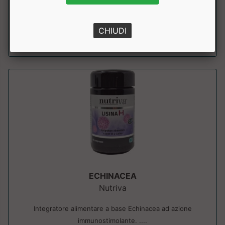
immunitarie, a base di collagene...
CHIUDI
a partire da € 33.95
sconto 7.99%
ECHINACEA
Nutriva
Integratore alimentare a base Echinacea ad azione
immunostimolante. ....