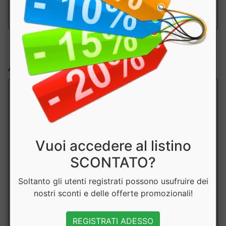
Articoli simili:
Vuoi accedere al listino
SCONTATO?
Soltanto gli utenti registrati possono usufruire dei
Colpropur IMMUNO PROTECT
nostri sconti e delle offerte promozionali!
Colpropur
Integratore alimentare specifico per supportare le difese
REGISTRATI ADESSO