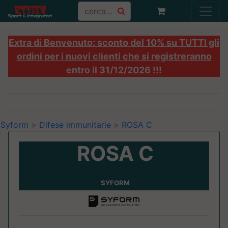
Extra di Benvenuto: sconto del 10% su TUTTI gli
ordini per i nuovi clienti che si registreranno
entro il 31/12/2026 !!!
Syform
>
Difese immunitarie
>
ROSA C
ROSA C
SYFORM