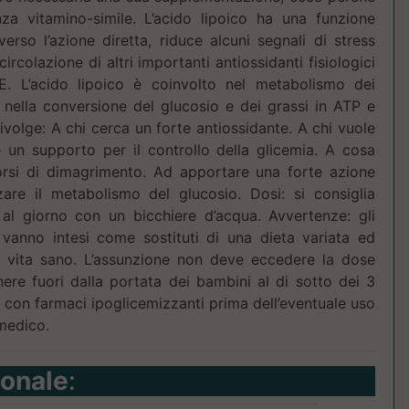
za vitamino-simile. L’acido lipoico ha una funzione
averso l’azione diretta, riduce alcuni segnali di stress
circolazione di altri importanti antiossidanti fisiologici
. L’acido lipoico è coinvolto nel metabolismo dei
re nella conversione del glucosio e dei grassi in ATP e
 rivolge: A chi cerca un forte antiossidante. A chi vuole
 un supporto per il controllo della glicemia. A cosa
orsi di dimagrimento. Ad apportare una forte azione
zare il metabolismo del glucosio. Dosi: si consiglia
 al giorno con un bicchiere d’acqua. Avvertenze: gli
n vanno intesi come sostituti di una dieta variata ed
di vita sano. L’assunzione non deve eccedere la dose
enere fuori dalla portata dei bambini al di sotto dei 3
o con farmaci ipoglicemizzanti prima dell’eventuale uso
 medico.
ionale
: