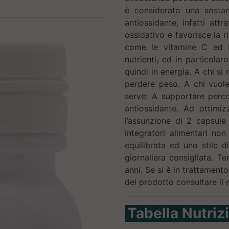
è considerato una sostan
antiossidante, infatti attr
ossidativo e favorisce la ri
come le vitamine C ed E
nutrienti, ed in particola
quindi in energia. A chi si
perdere peso. A chi vuole
serve: A supportare perc
antiossidante. Ad ottimiz
l’assunzione di 2 capsule
integratori alimentari no
equilibrata ed uno stile 
giornaliera consigliata. T
anni. Se si è in trattament
del prodotto consultare il
Tabella Nutriz