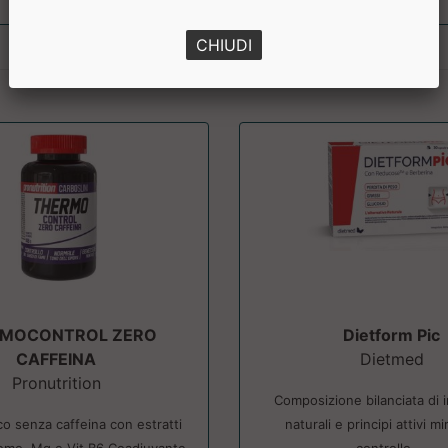
CHIUDI
RMOCONTROL ZERO
Dietform Pic
CAFFEINA
Dietmed
Pronutrition
Composizione bilanciata di i
o senza caffeina con estratti
naturali e principi attivi mir