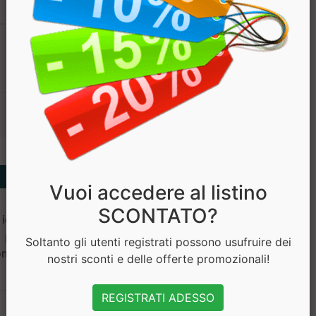
PREZZO
€ 24.00
€ 19.20
Vuoi accedere al listino
SCONTATO?
idrossipropilmetilcellulosa;
; piridossina HCl (vitamina
Soltanto gli utenti registrati possono usufruire dei
gomma di gellano; agente
nostri sconti e delle offerte promozionali!
REGISTRATI ADESSO