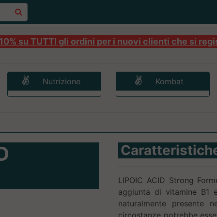
0% su TUTTI gli ordini per i nuovi clienti che si regi
Nutrizione
Kombat
D
Caratteristich
LIPOIC ACID Strong Formul
aggiunta di vitamine B1 
naturalmente presente ne
circostanze potrebbe esse