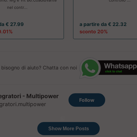
romo. Mg e Vit B6.Coadiuvante
controllo ...
nel contr...
 da € 27.99
a partire da € 22.32
0.01%
sconto 20%
 bisogno di aiuto? Chatta con noi