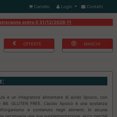
Carrello
Login
Contatti
streranno entro il 31/12/2026 !!!
OFFERTE
MARCHI
e
:
a è un integratore alimentare di acido lipoico, con
e B6. GLUTEN FREE. L’acido lipoico è una sostanza
ll’organismo e contenuto negli alimenti. In alcune
re necessaria una sua supplementazione, ecco perché