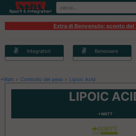
Extra di Benvenuto: sconto del 1
Integratori
Benessere
+Watt
>
Controllo del peso
>
Lipoic Acid
LIPOIC ACI
+WATT