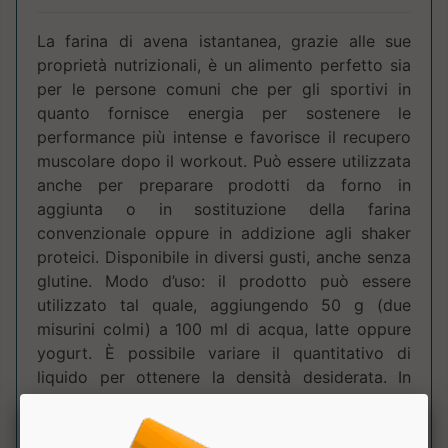
La farina di avena istantanea, grazie alle sue
proprietà nutrizionali, è un alimento perfetto sia
per le persone comuni che per gli sportivi in
quanto fornisce energia per sostenere le
performance più intense e favorisce il recupero
muscolare dopo il workout. Può essere utilizzata
anche per preparare prodotti da forno in
aggiunta o in sostituzione della farina
convenzionale oppure in addizione agli shaker
proteici. Disponibile in diversi gusti, anche senza
glutine. Modo d’uso: il prodotto può essere
utilizzato tal quale, aggiungendo 50 g (due
misurini colmi) a 100 ml di acqua, latte oppure
yogurt. È possibile variare il quantitativo di
liquido per ottenere la densità desiderata. In
alternativa può essere utilizzato come
ingrediente per preparare un delizioso dessert. I