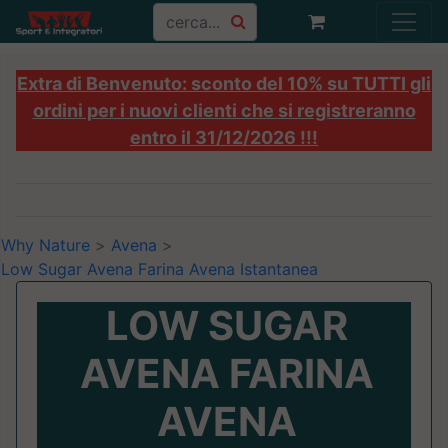
Extra di Benvenuto: sconto del 10% su TUTTI gli
ordini per i nuovi clienti che si registreranno
entro il 31/12/2026 !!!
Why Nature
>
Avena
>
Low Sugar Avena Farina Avena Istantanea
LOW SUGAR
AVENA FARINA
AVENA