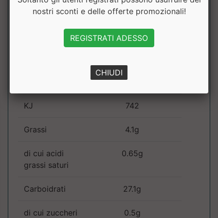
nostri sconti e delle offerte promozionali!
Tabella Nutrizionale
:
REGISTRATI ADESSO
Componente
100
dose
NRV
Gr.
(50g)
CHIUDI
Kcal
177
KJ
742
Grassi
4.1g
di cui acidi
0.65g
grassi saturi
Carboidrati
27.1g
di cui zuccheri
0.5g