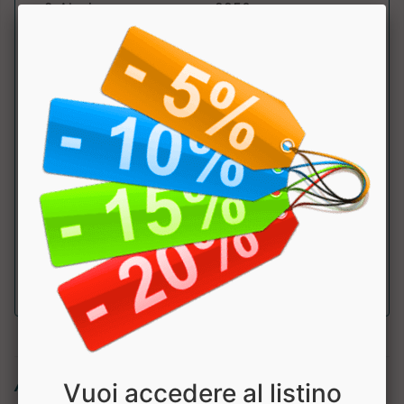
β-Alanina
2250mg
Succo di
2250mg
Barbabietola
L-Arginina
876mg
Glicerolo
675mg
L-Citrullina
756mg
Taurina
450mg
Articoli simili:
Vuoi accedere al listino