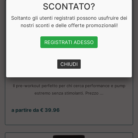
SCONTATO?
Soltanto gli utenti registrati possono usufruire dei
nostri sconti e delle offerte promozionali!
REGISTRATI ADESSO
CHIUDI
Pre-workout Moonstruck II Zero
Zoomad Labs
Il pre-workout perfetto per chi cerca performance e pump
estremo senza stimolanti. Prezzo ...
a partire da € 39.96