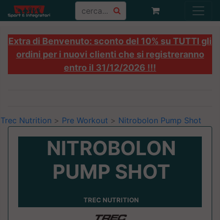
Extra di Benvenuto: sconto del 10% su TUTTI gli
ordini per i nuovi clienti che si registreranno
entro il 31/12/2026 !!!
Trec Nutrition
>
Pre Workout
>
Nitrobolon Pump Shot
NITROBOLON
PUMP SHOT
TREC NUTRITION