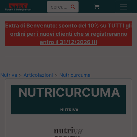
Extra di Benvenuto: sconto del 10% su TUTTI gli
ordini per i nuovi clienti che si registreranno
entro il 31/12/2026 !!!
Nutriva
>
Articolazioni
>
Nutricurcuma
NUTRICURCUMA
NUTRIVA