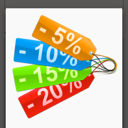
Articoli simili:
Master Race
Cetilar Nutrition
Integratore alimentare a base di preparato di acidi grassi
cetilati (CFA), collagene, gluc...