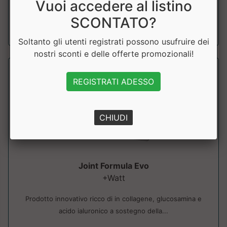
Vuoi accedere al listino
SCONTATO?
a partire da € 24.75
sconto 10%
Soltanto gli utenti registrati possono usufruire dei
nostri sconti e delle offerte promozionali!
REGISTRATI ADESSO
CHIUDI
Joint Formula Evo
+Watt
Prodotto innovativo ricco di in collagene, glucosamina e
acido ialuronico a sostegno della...